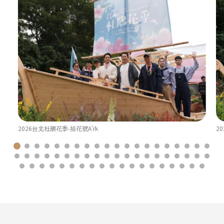
2026台北杜鵑花季-拾花號A'rk
2