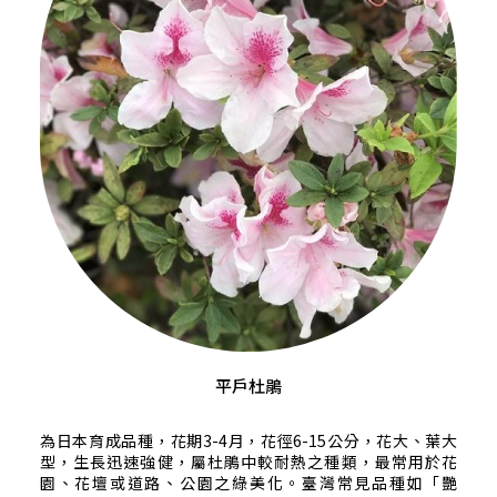
平戶杜鵑
為日本育成品種，花期3-4月，花徑6-15公分，花大、葉大
型，生長迅速強健，屬杜鵑中較耐熱之種類，最常用於花
園、花壇或道路、公園之綠美化。臺灣常見品種如「艷