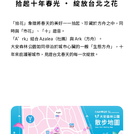
拾起十年春光 • 綻放台北之花
「拾花」象徵將春天的美好一一拾起、珍藏於方舟之中，同
時與「市花」、「十」諧音。
「A’rk」結合 Azalea（杜鵑）與 Ark（方舟）。
大安森林公園如同停泊於城市心臟的一艘「生態方舟」，十
年來庇護著城市，見證台北春天的每一次綻放。