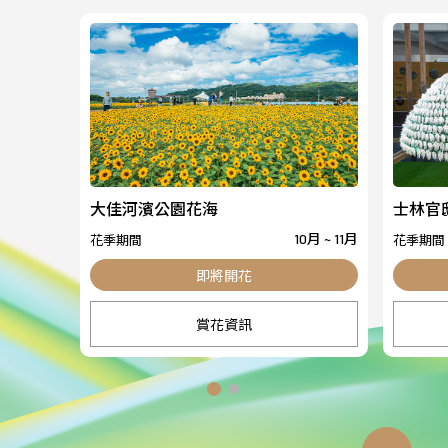
大佳河濱公園花海
士林官
花季期間
花季期間
10月 ~ 11月
賞花資訊