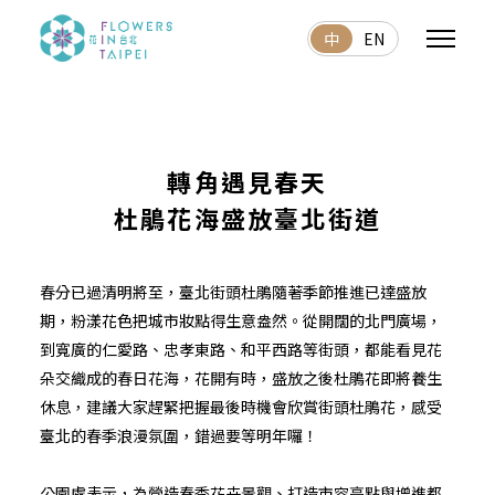
中
EN
轉角遇見春天
杜鵑花海盛放臺北街道
春分已過清明將至，臺北街頭杜鵑隨著季節推進已達盛放
期，粉漾花色把城市妝點得生意盎然。從開闊的北門廣場，
到寬廣的仁愛路、忠孝東路、和平西路等街頭，都能看見花
朵交織成的春日花海，花開有時，盛放之後杜鵑花即將養生
休息，建議大家趕緊把握最後時機會欣賞街頭杜鵑花，感受
臺北的春季浪漫氛圍，錯過要等明年囉！
公園處表示，為營造春季花卉景觀、打造市容亮點與增進都