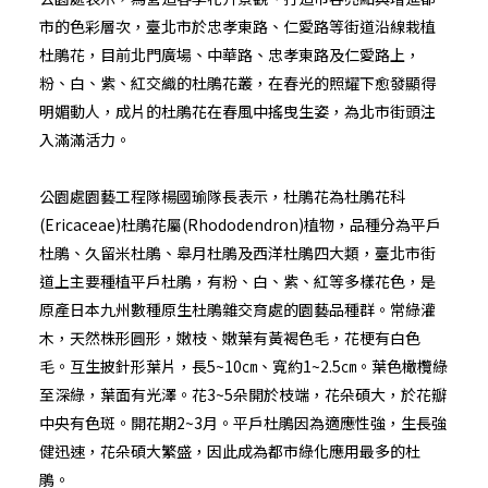
市的色彩層次，臺北市於忠孝東路、仁愛路等街道沿線栽植
杜鵑花，目前北門廣場、中華路、忠孝東路及仁愛路上，
粉、白、紫、紅交織的杜鵑花叢，在春光的照耀下愈發顯得
明媚動人，成片的杜鵑花在春風中搖曳生姿，為北市街頭注
入滿滿活力。
公園處園藝工程隊楊國瑜隊長表示，杜鵑花為杜鵑花科
(Ericaceae)杜鵑花屬(Rhododendron)植物，品種分為平戶
杜鵑、久留米杜鵑、皋月杜鵑及西洋杜鵑四大類，臺北市街
道上主要種植平戶杜鵑，有粉、白、紫、紅等多樣花色，是
原產日本九州數種原生杜鵑雜交育處的園藝品種群。常綠灌
木，天然株形圓形，嫩枝、嫩葉有黃褐色毛，花梗有白色
毛。互生披針形葉片，長5~10㎝、寬約1~2.5㎝。葉色橄欖綠
至深綠，葉面有光澤。花3~5朵開於枝端，花朵碩大，於花瓣
中央有色斑。開花期2~3月。平戶杜鵑因為適應性強，生長強
健迅速，花朵碩大繁盛，因此成為都市綠化應用最多的杜
鵑。