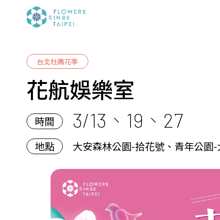
台北杜鵑花季
花航娛樂室
3/13、19、27
時間
地點
大安森林公園-拾花號、青年公園-