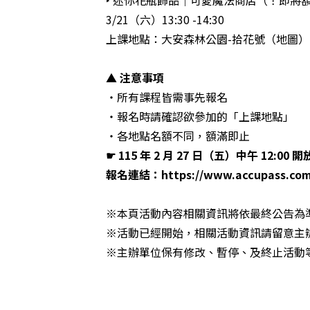
3/21（六）13:30 -14:30
上課地點：大安森林公園-拾花號（
地圖
）
▲ 注意事項
・所有課程皆需事先報名
・報名時請確認欲參加的「上課地點」
・各地點名額不同，額滿即止
☛ 115 年 2 月 27 日（五）中午 12:00 
報名連結：
https://www.accupass.co
※本頁活動內容相關資訊將依最終公告為
※活動已經開始，相關活動資訊請留意主
※主辦單位保有修改、暫停、及終止活動