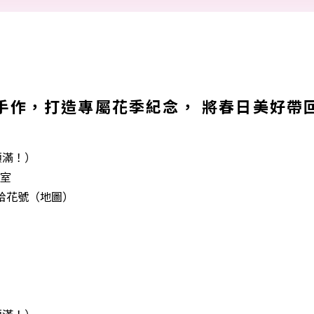
手作，打造專屬花季紀念， 將春日美好帶
額滿！）
教室
-拾花號（
地圖
）
額滿！）