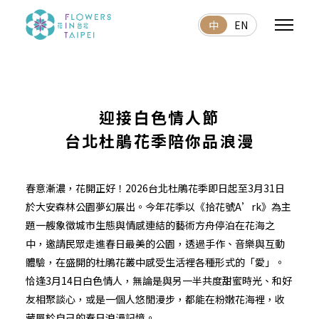
中
EN
迎接白色情人節
台北杜鵑花季陪你品浪漫
春意漸濃，花開正好！2026台北杜鵑花季即日起至3月31日
於大安森林公園夢幻展出。今年花季以《拾花號A’rk》為主
題一艘象徵城市生態與情感連結的藝術方舟停泊在花海之
中，邀請民眾走進春日最美的公園，透過手作、音樂與互動
體驗，在盛開的杜鵑花叢中感受生活裡各種形式的「愛」。
恰逢3月14日白色情人，無論是與另一半共度甜蜜時光、和好
友相聚談心，或是一個人悠閒漫步，都能在粉嫩花海裡，收
藏屬於自己的春日浪漫記憶。