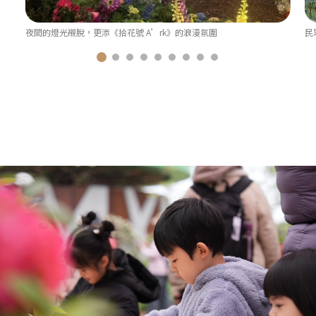
夜間的燈光襯脫，更添《拾花號 A’rk》的浪漫氛圍
民