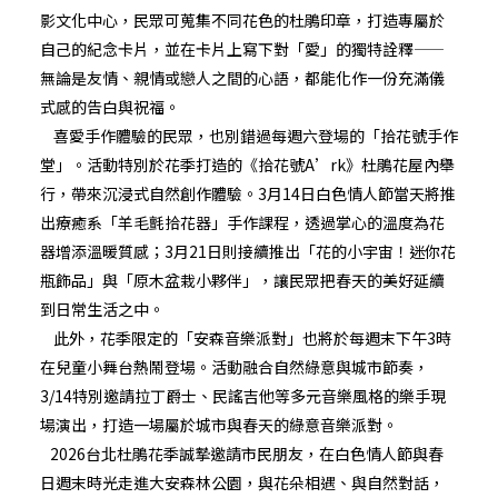
影文化中心，民眾可蒐集不同花色的杜鵑印章，打造專屬於
自己的紀念卡片，並在卡片上寫下對「愛」的獨特詮釋——
無論是友情、親情或戀人之間的心語，都能化作一份充滿儀
式感的告白與祝福。
喜愛手作體驗的民眾，也別錯過每週六登場的「拾花號手作
堂」。活動特別於花季打造的《拾花號A’rk》杜鵑花屋內舉
行，帶來沉浸式自然創作體驗。3月14日白色情人節當天將推
出療癒系「羊毛氈拾花器」手作課程，透過掌心的溫度為花
器增添溫暖質感；3月21日則接續推出「花的小宇宙！迷你花
瓶飾品」與「原木盆栽小夥伴」，讓民眾把春天的美好延續
到日常生活之中。
此外，花季限定的「安森音樂派對」也將於每週末下午3時
在兒童小舞台熱鬧登場。活動融合自然綠意與城市節奏，
3/14特別邀請拉丁爵士、民謠吉他等多元音樂風格的樂手現
場演出，打造一場屬於城市與春天的綠意音樂派對。
2026台北杜鵑花季誠摯邀請市民朋友，在白色情人節與春
日週末時光走進大安森林公園，與花朵相遇、與自然對話，