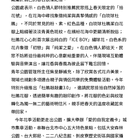
公園處表示，白色情人節特別推薦民眾搭上春天限定的「拾
花號」，在花海中尋找象徵純潔與真摯情感的「白琉球杜
鵑」，不同於常見的粉、紫、紅色品種，白琉球杜鵑潔白花
瓣上點綴著淡淡青黃色斑紋，在繽紛花海中更顯清新脫俗；
杜鵑花心心則首次展出純白的「ICE BOY」繡球花，白色系的
花卉象徵「初戀」與「純潔之愛」。在白色情人節這天，民
眾不妨將這份最純粹的心意獻給重要的人，伴隨現場互動體
驗與音樂演出，讓花香與春風為彼此留下難忘回憶。
青年公園管理所主任吳旻靜補充，除了欣賞各式花卉美景，
現場也規劃多項適合親子與情侶同樂的免費體驗活動。今年
特別升級推出「杜鵑敲敲畫3.0」，邀請民眾撿拾自然掉落的
杜鵑花瓣，透過簡單有趣的敲印創作，將花瓣的色彩與紋理
轉化為獨一無二的藝術明信片，親手把春天的溫度收藏起來
帶回家。
今年花季活動更走出公園，擴大舉辦「愛的自我定義卡」城
市集章活動，串聯台北市中心五大特色景點，包括大安森林
公園、台大郵局、二二八紀念館、剝皮寮歷史街區與國家攝