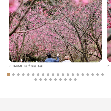
2026陽明山花季櫻花滿開
2