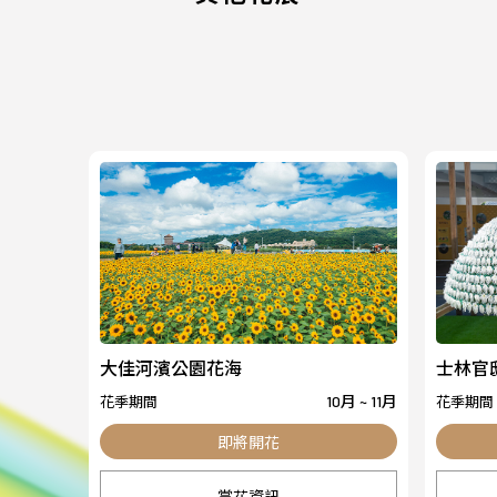
大佳河濱公園花海
士林官
花季期間
花季期間
10月 ~ 11月
賞花資訊