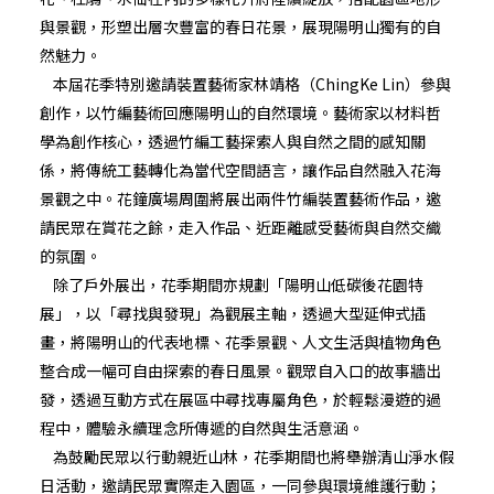
與景觀，形塑出層次豐富的春日花景，展現陽明山獨有的自
然魅力。
本屆花季特別邀請裝置藝術家林靖格（ChingKe Lin）參與
創作，以竹編藝術回應陽明山的自然環境。藝術家以材料哲
學為創作核心，透過竹編工藝探索人與自然之間的感知關
係，將傳統工藝轉化為當代空間語言，讓作品自然融入花海
景觀之中。花鐘廣場周圍將展出兩件竹編裝置藝術作品，邀
請民眾在賞花之餘，走入作品、近距離感受藝術與自然交織
的氛圍。
除了戶外展出，花季期間亦規劃「陽明山低碳後花園特
展」，以「尋找與發現」為觀展主軸，透過大型延伸式插
畫，將陽明山的代表地標、花季景觀、人文生活與植物角色
整合成一幅可自由探索的春日風景。觀眾自入口的故事牆出
發，透過互動方式在展區中尋找專屬角色，於輕鬆漫遊的過
程中，體驗永續理念所傳遞的自然與生活意涵。
為鼓勵民眾以行動親近山林，花季期間也將舉辦清山淨水假
日活動，邀請民眾實際走入園區，一同參與環境維護行動；