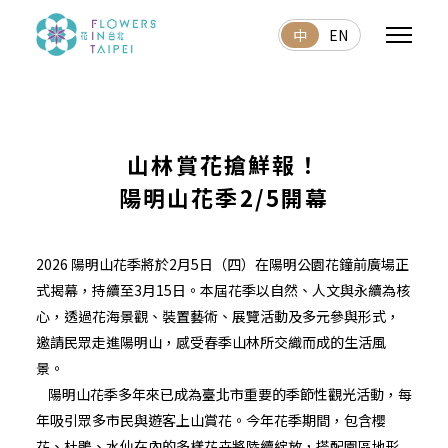
中
EN
山林賞花搶鮮報！
陽明山花季2/5開幕
2026 陽明山花季將於2月5日（四）在陽明公園花鐘前廣場正
式揭幕，持續至3月15日。本屆花季以自然、人文與永續為核
心，透過花海景觀、裝置藝術、展覽活動及多元參與形式，
邀請民眾走進陽明山，感受春季山林所交織而成的生活風
景。
陽明山花季多年來已成為臺北市重要的季節性觀光活動，每
年吸引眾多市民與遊客上山賞花。今年花季期間，包含櫻
花、杜鵑、水仙在內的多樣花卉將陸續綻放，搭配園區地形