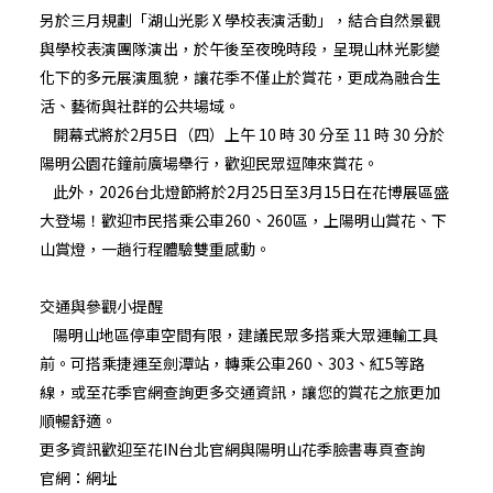
另於三月規劃「湖山光影 X 學校表演活動」，結合自然景觀
與學校表演團隊演出，於午後至夜晚時段，呈現山林光影變
化下的多元展演風貌，讓花季不僅止於賞花，更成為融合生
活、藝術與社群的公共場域。
開幕式將於2月5日（四）上午 10 時 30 分至 11 時 30 分於
陽明公園花鐘前廣場舉行，歡迎民眾逗陣來賞花。
此外，2026台北燈節將於2月25日至3月15日在花博展區盛
大登場！歡迎市民搭乘公車260、260區，上陽明山賞花、下
山賞燈，一趟行程體驗雙重感動。
交通與參觀小提醒
陽明山地區停車空間有限，建議民眾多搭乘大眾運輸工具
前。可搭乘捷運至劍潭站，轉乘公車260、303、紅5等路
線，或至花季官網查詢更多交通資訊，讓您的賞花之旅更加
順暢舒適。
更多資訊歡迎至花IN台北官網與陽明山花季臉書專頁查詢
官網：
網址