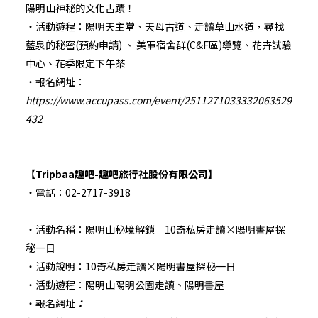
陽明山神秘的文化古蹟！
・活動遊程：陽明天主堂、天母古道、走讀草山水道，尋找
藍泉的秘密(預約申請) 、 美軍宿舍群(C&F區)導覽、花卉試驗
中心、花季限定下午茶
・報名網址：
https://www.accupass.com/event/2511271033332063529
432
【Tripbaa趣吧-趣吧旅行社股份有限公司】
・電話：02-2717-3918
・活動名稱：陽明山秘境解鎖｜10奇私房走讀×陽明書屋探
秘一日
・活動說明：10奇私房走讀×陽明書屋探秘一日
・活動遊程：陽明山陽明公園走讀、陽明書屋
・報名網址
：