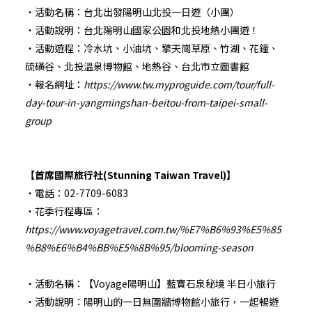
・活動名稱：台北出發陽明山北投一日遊（小團）
・活動說明：台北陽明山國家公園和北投地熱小團遊！
・活動遊程：冷水坑、小油坑、擎天崗草原、竹湖、花鐘、
硫磺谷、北投溫泉博物館、地熱谷、台北市立圖書館
・報名網址：
https://www.tw.myproguide.com/tour/full-
day-tour-in-yangmingshan-beitou-from-taipei-small-
group
【首席國際旅行社(Stunning Taiwan Travel)】
・電話：02-7709-6083
・花季行程專區：
https://www.voyagetravel.com.tw/%E7%B6%93%E5%85
%B8%E6%B4%BB%E5%8B%95/blooming-season
・活動名稱：【Voyage陽明山】藍寶石泉秘境 半日小旅行
・活動說明：陽明山的一日無圍牆博物館小旅行，一起暢遊