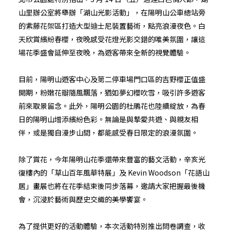
山里辦公室將舉辦「湖山光影活動」，在陽明山公車總站旁
的紫藤花架區打造大型迪士尼裝置藝術，點亮浪漫夜色。白
天欣賞繽紛春櫻，夜晚感受花燈光影交錯的唯美氛圍，讓這
場花季盛會延伸至夜晚，為遊客帶來全新的視覺體驗。
目前，陽明山遊客中心及第二停車場門口區的吉野櫻正值盛
開期，粉嫩花瓣隨風飄落，猶如夢幻櫻吹雪，吸引許多遊客
前來取景留念。此外，陽明公園的杜鵑花也陸續綻放，為春
日的陽明山增添繽紛色彩。無論是與摯愛共遊、與親友相
伴，或是獨自漫步山間，都能感受春日限定的浪漫氛圍。
除了賞花，今年陽明山花季還帶來豐富的藝文活動，辛亥光
復樓內的「草山百年風華特展」及 Kevin Woodson「花語山
居」畫展也將在花季結束後同步落幕，邀請大家把握最後機
會，沉浸於藝術與歷史交織的美學饗宴。
為了提供更好的活動體驗，本次活動特別推出問卷調查，收