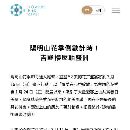
中
EN
陽明山花季倒數計時！
吉野櫻壓軸盛開
陽明山花季即將進入尾聲，整整 52 天的花卉盛宴將於 3 月
16 日（日）畫下句點。 以「讓愛在心中綻放」為主題的花季
自 1 月 24 日（五）開展以來，吸引了大量遊客上山共賞春日
美景，親身感受各式花卉綻放的絕美風采。現在正是最後的
賞花機會，還沒上山的朋友千萬別錯過，把握這片花海的最
後璀璨時刻！
北市公園處特別指出，3 月 14 日（五）適逢白色情人節，湖