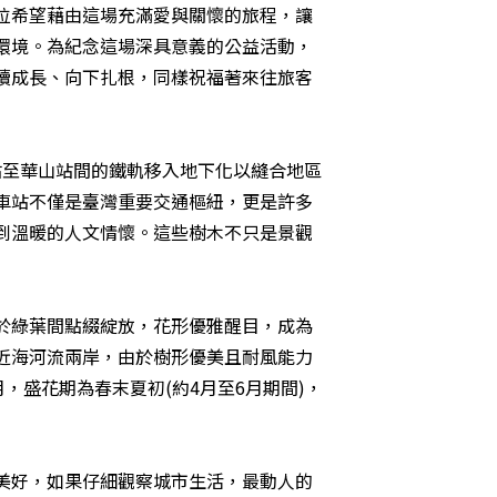
位希望藉由這場充滿愛與關懷的旅程，讓
環境。為紀念這場深具意義的公益活動，
續成長、向下扎根，同樣祝福著來往旅客
華站至華山站間的鐵軌移入地下化以縫合地區
車站不僅是臺灣重要交通樞紐，更是許多
到溫暖的人文情懷。這些樹木不只是景觀
於綠葉間點綴綻放，花形優雅醒目，成為
近海河流兩岸，由於樹形優美且耐風能力
，盛花期為春末夏初(約4月至6月期間)，
美好，如果仔細觀察城市生活，最動人的