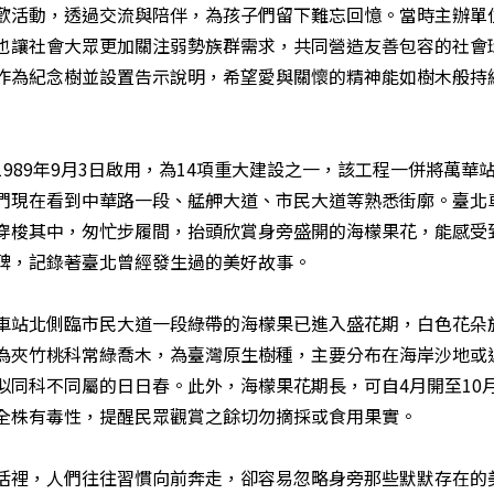
歡活動，透過交流與陪伴，為孩子們留下難忘回憶。當時主辦單
也讓社會大眾更加關注弱勢族群需求，共同營造友善包容的社會
作為紀念樹並設置告示說明，希望愛與關懷的精神能如樹木般持
989年9月3日啟用，為14項重大建設之一，該工程一併將萬
們現在看到中華路一段、艋舺大道、市民大道等熟悉街廓。臺北
穿梭其中，匆忙步履間，抬頭欣賞身旁盛開的海檬果花，能感受
碑，記錄著臺北曾經發生過的美好故事。
車站北側臨市民大道一段綠帶的海檬果已進入盛花期，白色花朵
為夾竹桃科常綠喬木，為臺灣原生樹種，主要分布在海岸沙地或
同科不同屬的日日春。此外，海檬果花期長，可自4月開至10月
全株有毒性，提醒民眾觀賞之餘切勿摘採或食用果實。
活裡，人們往往習慣向前奔走，卻容易忽略身旁那些默默存在的