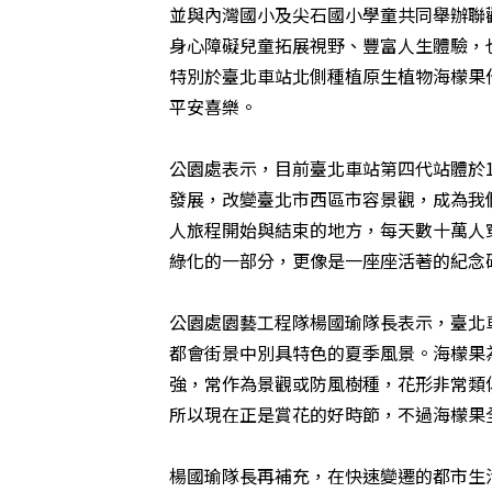
並與內灣國小及尖石國小學童共同舉辦聯
身心障礙兒童拓展視野、豐富人生體驗，
特別於臺北車站北側種植原生植物海檬果
平安喜樂。
公園處表示，目前臺北車站第四代站體於1
發展，改變臺北市西區市容景觀，成為我
人旅程開始與結束的地方，每天數十萬人
綠化的一部分，更像是一座座活著的紀念
公園處園藝工程隊楊國瑜隊長表示，臺北
都會街景中別具特色的夏季風景。海檬果
強，常作為景觀或防風樹種，花形非常類似
所以現在正是賞花的好時節，不過海檬果
楊國瑜隊長再補充，在快速變遷的都市生