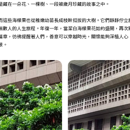
是藏在一朵花、一棵樹、一段被歲月珍藏的故事之中。
而這些海檬果也從稚嫩幼苗長成枝幹挺拔的大樹。它們靜靜佇立
無數人的人生旅程。年復一年，當潔白海檬果花如約盛開，再次
篇章，彷彿提醒著人們，善意可以穿越時光，關懷能夠深植人心
景。