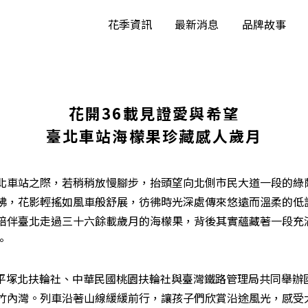
花季資訊
最新消息
品牌故事
花開36載見證愛與希望
臺北車站海檬果珍藏感人歲月
北車站之際，若稍稍放慢腳步，抬頭望向北側市民大道一段的綠
拂，花影輕搖如風車般舒展，彷彿時光深處傳來悠遠而溫柔的低
陪伴臺北走過三十六餘載歲月的海檬果，背後其實蘊藏著一段充
。
本國平塚北扶輪社、中華民國桃園扶輪社與臺灣鐵路管理局共同舉
竹內灣。列車沿著山線緩緩前行，讓孩子們欣賞沿途風光，感受