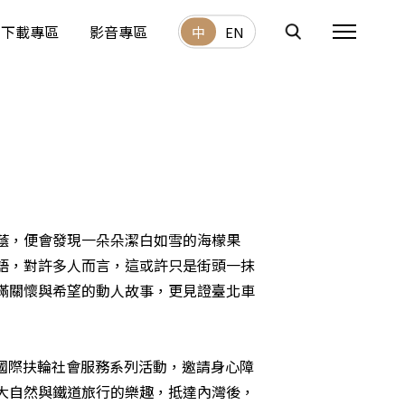
下載專區
影音專區
中
EN
蔭，便會發現一朵朵潔白如雪的海檬果
語，對許多人而言，這或許只是街頭一抹
滿關懷與希望的動人故事，更見證臺北車
辦國際扶輪社會服務系列活動，邀請身心障
大自然與鐵道旅行的樂趣，抵達內灣後，