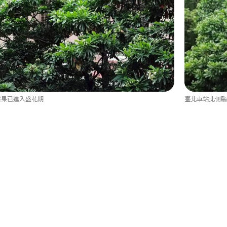
檬果已進入盛花期
臺北車站北側