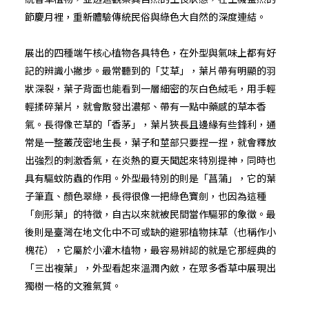
節慶月裡，重新體驗傳統民俗與綠色大自然的深度連結。
展出的四種端午核心植物各具特色，在外型與氣味上都有好
記的辨識小撇步。最常聽到的「艾草」，葉片帶有明顯的羽
狀深裂，葉子背面也能看到一層細密的灰白色絨毛，用手輕
輕揉碎葉片，就會散發出濃郁、帶有一點中藥感的草本香
氣。長得像芒草的「香茅」，葉片狹長且邊緣有些鋒利，通
常是一整叢茂密地生長，葉子和莖部只要捏一捏，就會釋放
出強烈的刺激香氣，在炎熱的夏天聞起來特別提神，同時也
具有驅蚊防蟲的作用。外型最特別的則是「菖蒲」，它的葉
子筆直、顏色翠綠，長得很像一把綠色寶劍，也因為這種
「劍形葉」的特徵，自古以來就被民間當作驅邪的象徵。最
後則是臺灣在地文化中不可或缺的避邪植物抹草（也稱作小
槐花），它屬於小灌木植物，最容易辨認的就是它那經典的
「三出複葉」，外型看起來溫潤內斂，在眾多香草中展現出
獨樹一格的文雅氣質。