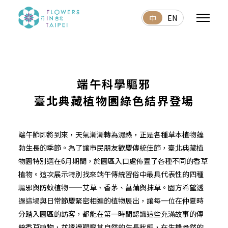
中
EN
端午科學驅邪
臺北典藏植物園綠色結界登場
端午節即將到來，天氣漸漸轉為濕熱，正是各種草本植物蓬
勃生長的季節。為了讓市民朋友歡慶傳統佳節，臺北典藏植
物園特別選在6月期間，於園區入口處佈置了各種不同的香草
植物。這次展示特別找來端午傳統習俗中最具代表性的四種
驅邪與防蚊植物——艾草、香茅、菖蒲與抹草。園方希望透
過這場與日常節慶緊密相連的植物展出，讓每一位在仲夏時
分踏入園區的訪客，都能在第一時間認識這些充滿故事的傳
統香草植物，並透過觀察其自然的生長狀態，在生機盎然的