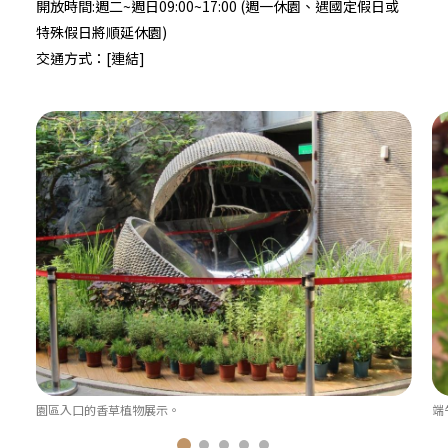
開放時間:週二~週日09:00~17:00 (週一休園、遇國定假日或
特殊假日將順延休園)
交通方式：
[連結]
園區入口的香草植物展示。
端