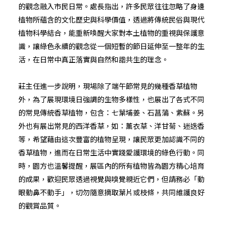
的觀念融入市民日常。處長指出，許多民眾往往忽略了身邊
植物所蘊含的文化歷史與科學價值，透過將傳統民俗與現代
植物科學結合，能重新喚醒大家對本土植物的重視與保護意
識，讓綠色永續的觀念從一個短暫的節日延伸至一整年的生
活，在日常中真正落實與自然和諧共生的理念。
莊主任進一步說明，現場除了端午節常見的幾種香草植物
外，為了展現環境日強調的生物多樣性，也展出了各式不同
的常見傳統香草植物，包含：七葉埔姜、石菖蒲、紫蘇。另
外也有展出常見的西洋香草，如：薰衣草、洋甘菊、迷迭香
等，希望藉由這次豐富的植物呈現，讓民眾更加認識不同的
香草植物，進而在日常生活中實踐愛護環境的綠色行動。同
時，園方也溫馨提醒，展區內的所有植物皆為園方精心培育
的成果，歡迎民眾透過視覺與嗅覺親近它們，但請務必「動
眼動鼻不動手」，切勿隨意摘取葉片或枝條，共同維護良好
的觀賞品質。