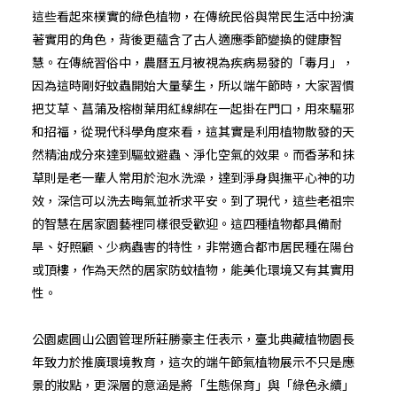
這些看起來樸實的綠色植物，在傳統民俗與常民生活中扮演
著實用的角色，背後更蘊含了古人適應季節變換的健康智
慧。在傳統習俗中，農曆五月被視為疾病易發的「毒月」，
因為這時剛好蚊蟲開始大量孳生，所以端午節時，大家習慣
把艾草、菖蒲及榕樹葉用紅線綁在一起掛在門口，用來驅邪
和招福，從現代科學角度來看，這其實是利用植物散發的天
然精油成分來達到驅蚊避蟲、淨化空氣的效果。而香茅和抹
草則是老一輩人常用於泡水洗澡，達到淨身與撫平心神的功
效，深信可以洗去晦氣並祈求平安。到了現代，這些老祖宗
的智慧在居家園藝裡同樣很受歡迎。這四種植物都具備耐
旱、好照顧、少病蟲害的特性，非常適合都市居民種在陽台
或頂樓，作為天然的居家防蚊植物，能美化環境又有其實用
性。
公園處圓山公園管理所莊勝豪主任表示，臺北典藏植物園長
年致力於推廣環境教育，這次的端午節氣植物展示不只是應
景的妝點，更深層的意涵是將「生態保育」與「綠色永續」