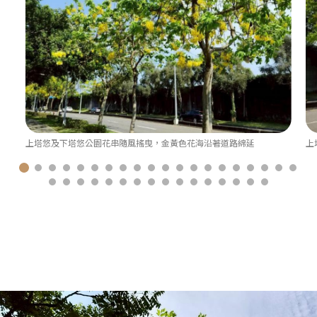
上塔悠及下塔悠公園花串隨風搖曳，金黃色花海沿著道路綿延
上