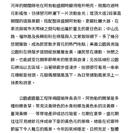
河岸的開闊綠地在阿勃勒盛開時顯得格外明亮，微風吹過時
花影搖曳，彷彿替河畔灑下一片流動金光；堤頂大道2段筆直
開闊的道路景觀，搭配整排盛開阿勃勒，更顯壯麗大器，在
車流與城市天際線之間勾勒出屬於臺北的夏日色彩；中山北
路、福林路及長興街則在綠蔭與人文景致陪襯下，多了幾分
悠閒雅致，成為民眾散步賞花的熱門地點；美崙公園與克強
公園則在綠蔭步道間綻放層層金黃，讓民眾在運動、休憩之
餘，也能感受花開季節帶來的愜意與浪漫；北投區線形公園
石牌站以北區域，沿著綠廊步道漫步，抬頭便可看見一串串
花穗輕垂枝頭，花瓣偶爾隨風落下，為日常通勤風景添上一
抹柔和詩意。
公園處園藝工程隊楊國瑜隊長表示，阿勃勒的嫩葉是多
種粉蝶食草，常見淡黃綠色的水青粉蝶及黃色系的淡黃蝶、
臺灣黃蝶……等穿梭產卵或訪花吸蜜，花期在夏季，盛花期
往往可見總狀花序成串下垂的黃色花的景緻，總能在初夏時
節留下令人難忘的風景。今年因氣候穩定、日照充足，整體