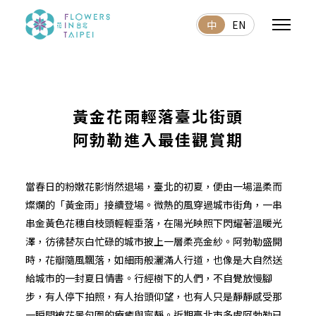
中
EN
黃金花雨輕落臺北街頭
阿勃勒進入最佳觀賞期
當春日的粉嫩花影悄然退場，臺北的初夏，便由一場溫柔而
燦爛的「黃金雨」接續登場。微熱的風穿過城市街角，一串
串金黃色花穗自枝頭輕輕垂落，在陽光映照下閃耀著溫暖光
澤，彷彿替灰白忙碌的城市披上一層柔亮金紗。阿勃勒盛開
時，花瓣隨風飄落，如細雨般灑滿人行道，也像是大自然送
給城市的一封夏日情書。行經樹下的人們，不自覺放慢腳
步，有人停下拍照，有人抬頭仰望，也有人只是靜靜感受那
一瞬間被花景包圍的療癒與寧靜。近期臺北市多處阿勃勒已