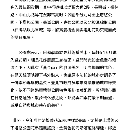
進入最佳觀賞期，其中行道樹以堤頂大道2段、長興街、福林
路、中山北路等花況非常亮眼；公園部分則可至上塔悠公
園、下塔悠公園、美崙公園、克強公園以及北投區線形公園
（石牌站以北區域）等，欣賞滿樹金黃與遍地花影交織而成
的夏日風景。
公園處表示，阿勃勒屬於豆科落葉喬木，每逢5至6月進
入盛花期，細長花序層層垂掛枝頭，盛開時宛如金色瀑布傾
瀉而下，因此有「黃金雨」的浪漫美名。明亮燦爛的花色，
在藍天綠蔭映襯下格外動人，也讓原本匆忙的城市步調多了
一份季節專屬的溫柔。臺北市政府多年來持續推動城市綠美
化，依不同道路環境與公園特色規劃植栽配置，希望讓市民
在日常通勤、散步或休憩之間，都能與四季花景不期而遇，
感受自然與城市共存的美好。
此外，今年阿勃勒整體花況表現相當亮麗，尤其是上塔悠及
下塔悠公園花串隨風搖曳，金黃色花海沿著道路綿延，鄰近