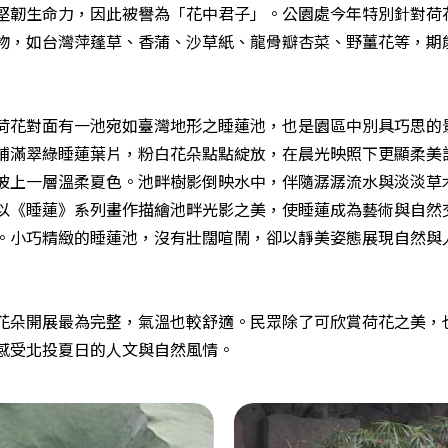
堅韌生命力，因此被譽為「花中君子」。公園處今年特別針對荷
物，如台灣萍蓬草、香蒲、沙草紙、龍骨瓣杏菜、野薑花等，期
花對面有一池宛如臺灣地形之睡蓮池，也是園區中別具巧思的
鋪滿翠綠睡蓮葉片，粉白花朵點點綻放，在晨光映照下更顯柔美
披上一層溫柔夏色。池畔樹影倒映水中，伴隨潺潺流水與淡淡草
et 便曾以《睡蓮》系列畫作描繪池畔光影之美，使睡蓮成為藝術與
。小巧精緻的睡蓮池，沒有壯闊喧鬧，卻以靜美姿態展現自然與
朵開展最為完整，氣溫也較舒適。民眾除了可欣賞荷花之美，
感受北投夏日的人文與自然風情。