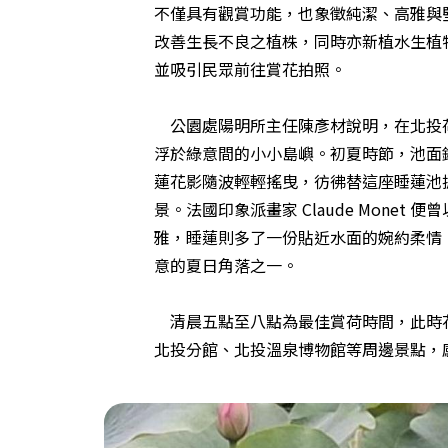
不僅具有觀賞功能，也象徵純潔、高雅與
改善生長不良之植株，同時亦新植水生植
並吸引民眾前往賞花拍照。
公園處陽明所主任陳彥材說明，在北投荷
浮於綠意間的小小島嶼。初夏時節，池面
蓮花影隨波輕輕搖曳，彷彿替這座睡蓮池
景。法國印象派畫家 Claude Mon
雅，睡蓮則多了一份貼近水面的婉約柔情
意的夏日角落之一。
清晨五點至八點為最佳賞荷時間，此時花
北投分館、北投溫泉博物館等周邊景點，