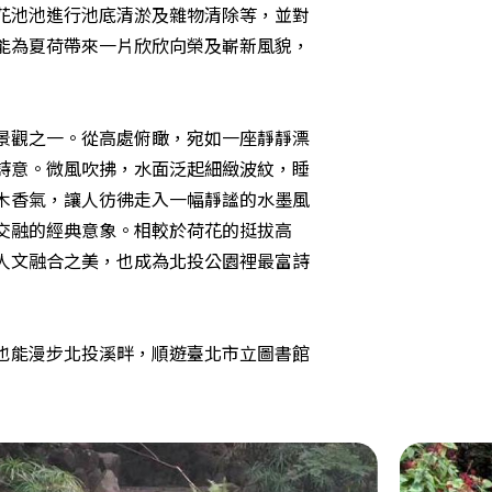
花池池進行池底清淤及雜物清除等，並對
能為夏荷帶來一片欣欣向榮及嶄新風貌，
景觀之一。從高處俯瞰，宛如一座靜靜漂
詩意。微風吹拂，水面泛起細緻波紋，睡
木香氣，讓人彷彿走入一幅靜謐的水墨風
自然交融的經典意象。相較於荷花的挺拔高
人文融合之美，也成為北投公園裡最富詩
也能漫步北投溪畔，順遊臺北市立圖書館