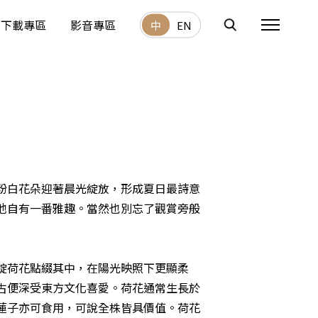
下載專區
影音專區
中
EN
粉白花朵迎著晨光綻放，形成夏日最詩意
池自有一番雅趣。當然也別忘了觀賞旁般
綻荷花點綴其中，在陽光映照下更顯柔
古便深受東方文化喜愛。荷花通常生長於
蓮子亦可食用，可說全株皆具價值。荷花