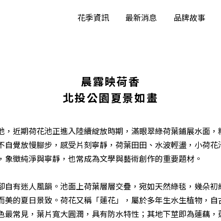
花季資訊
最新消息
品牌故事
晨露映荷香
北投公園夏景如畫
池，近期荷花池正進入陸續綻放時期，滿眼翠綠荷葉鋪展水面，
不自覺放慢腳步，感受片刻寧靜，荷葉田田、水波輕盪，小荷花
，象徵純淨與寧靜，也常成為文學與藝術創作的重要題材。
自有迷人風韻。池面上荷葉層層交疊，宛如天然綠毯，幾朵初
而美的夏日景致。荷花又稱「蓮花」，屬於多年生水生植物，自
色最常見，葉片寬大圓潤，具有防水特性；其地下莖即為蓮藕，