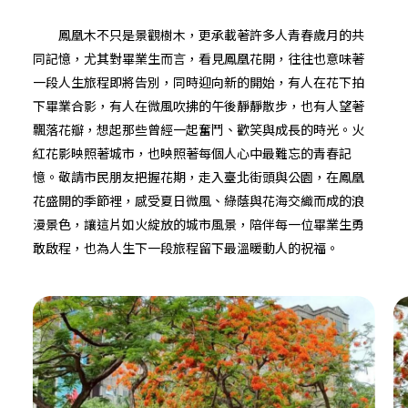
鳳凰木不只是景觀樹木，更承載著許多人青春歲月的共
同記憶，尤其對畢業生而言，看見鳳凰花開，往往也意味著
一段人生旅程即將告別，同時迎向新的開始，有人在花下拍
下畢業合影，有人在微風吹拂的午後靜靜散步，也有人望著
飄落花瓣，想起那些曾經一起奮鬥、歡笑與成長的時光。火
紅花影映照著城市，也映照著每個人心中最難忘的青春記
憶。敬請市民朋友把握花期，走入臺北街頭與公園，在鳳凰
花盛開的季節裡，感受夏日微風、綠蔭與花海交織而成的浪
漫景色，讓這片如火綻放的城市風景，陪伴每一位畢業生勇
敢啟程，也為人生下一段旅程留下最溫暖動人的祝福。