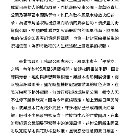
成夏日最動人的城市風景，而信義區安康公園、萬華區青年
公園及萬華區水源路等地，也已有數株鳳凰木綻放火紅花
朵，為城市角落妝點出浪漫而熱情的夏季色彩。漫步臺北街
道與公園，抬頭便能看見如火焰般綻放的鳳凰花海，隨風搖
曳的花瓣宛如青春記憶輕輕飄落，也像一封封寫給畢業生的
祝福信箋，為即將啟程的人生旅途獻上最溫柔的祝願。
臺北市政府工務局公園處表示，鳳凰木素有「畢業樹」
之稱，每年約於5月至6月間盛開，恰逢校園畢業季節，因此
總與青春、離別與夢想緊緊相連。鳳凰木樹形開展優雅，羽
狀複葉細緻柔美，盛花時整株樹冠宛如燃燒的紅色火焰，在
陽光映照下格外耀眼，無論行經街道或駐足公園，都令人忍
不住停下腳步欣賞。因為今年氣候穩定，加上適度日照與降
雨，使鳳凰木花況格外亮麗，許多地點已形成滿樹火紅景
緻，吸引不少民眾拍照留念。位於市中心的仁愛圓環，在車
流與綠意交織間展現繁華中的浪漫風情、花博公園新生園區
則以寬闊草地與花影相互映襯，呈現悠閒愜意的夏日氛圍、