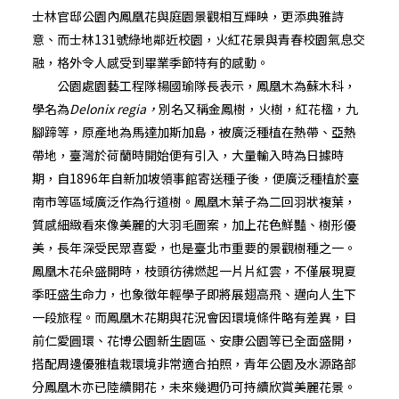
士林官邸公園內鳳凰花與庭園景觀相互輝映，更添典雅詩
意、而士林131號綠地鄰近校園，火紅花景與青春校園氣息交
融，格外令人感受到畢業季節特有的感動。
公園處園藝工程隊楊國瑜隊長表示，鳳凰木為蘇木科，
學名為
Delonix regia
，
別名又稱金鳳樹，火樹，紅花楹，九
腳蹄等，原產地為馬達加斯加島，被廣泛種植在熱帶、亞熱
帶地，臺灣於荷蘭時開始便有引入，大量輸入時為日據時
期，自1896年自新加坡領事館寄送種子後，便廣泛種植於臺
南市等區域廣泛作為行道樹。鳳凰木葉子為二回羽狀複葉，
質感細緻看來像美麗的大羽毛圖案，加上花色鮮豔、樹形優
美，長年深受民眾喜愛，也是臺北市重要的景觀樹種之一。
鳳凰木花朵盛開時，枝頭彷彿燃起一片片紅雲，不僅展現夏
季旺盛生命力，也象徵年輕學子即將展翅高飛、邁向人生下
一段旅程。而鳳凰木花期與花況會因環境條件略有差異，目
前仁愛圓環、花博公園新生園區、安康公園等已全面盛開，
搭配周邊優雅植栽環境非常適合拍照，青年公園及水源路部
分鳳凰木亦已陸續開花，未來幾週仍可持續欣賞美麗花景。