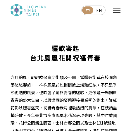
中
EN
驪歌響起
台北鳳凰花開祝福青春
六月的風，輕輕吹過臺北街頭及公園，當驪歌旋律在校園角
落悠悠響起，一株株鳳凰花也悄悄披上熾熱紅妝。不只是季
節更迭的風景，也吹響了屬於青春的驪歌，更像是一場關於
青春的盛大告白，以最燦爛的姿態迎接畢業季的到來。鮮紅
花影映照著藍天，彷彿青春歲月裡最熱烈的篇章，在枝頭盡
情盛放。今年臺北市多處鳳凰木花況表現亮眼，其中仁愛圓
環、花博公園新生園區、士林官邸公園以及士林131號綠地
（陽明高中旁承德路側）已進入全面盛開期，濃烈花景交織