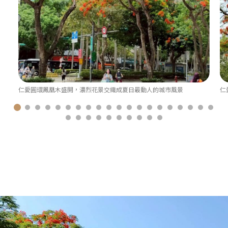
仁愛圓環鳳凰木盛開，濃烈花景交織成夏日最動人的城市風景
仁