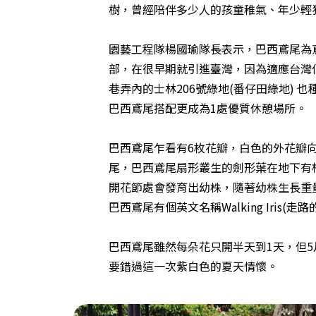
樹，曾經陪伴多少人的孩童稚氣、年少輕
園藝工程隊楊國瑜隊長表示，巴西鳶尾為
部，在很早期就引進臺灣，因為適應台灣
巷弄內的士林206號綠地(番仔田綠地) 
巴西鳶尾搭配更成為1處優質休憩場所。
巴西鳶尾乍看有6枚花瓣，白色的外花瓣
尾，巴西鳶尾扇形叢生的劍形葉在地下有
開花節處會發育出幼株，隨著幼株生長重
巴西鳶尾有個英文名稱Walking Iris(走
巴西鳶尾雖然每朵花只開半天到1天，但
要錯過這一次紫白色的夏天情懷。