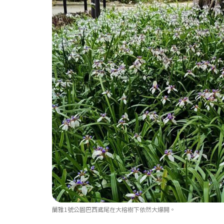
蘭雅1號公園巴西鳶尾在大榕樹下依然大爆開。