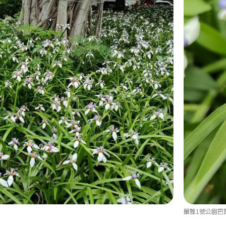
蘭雅1號公園巴