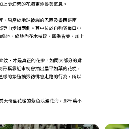
加上夢幻紫的花海更添優美氣息。
等，原產於地球彼端的巴西及墨西哥南
郊登山步道兩側。其中位於自強隧道口小
而美的綠地，綠地內花木扶疏，四季皆美，加上
條紋，才是真正的花瓣。如同大部分的鳶
劍形葉靠近末梢會抽出扁平如葉的花梗，
這樣的繁殖擴張彷彿會走路的行為，所以
前天母藍花楹的紫色浪漫花海，那千萬不