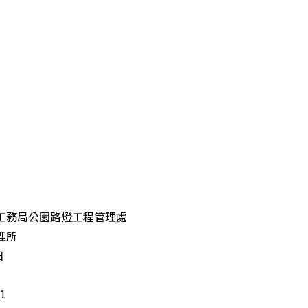
工務局公園路燈工程管理處
理所
日
1