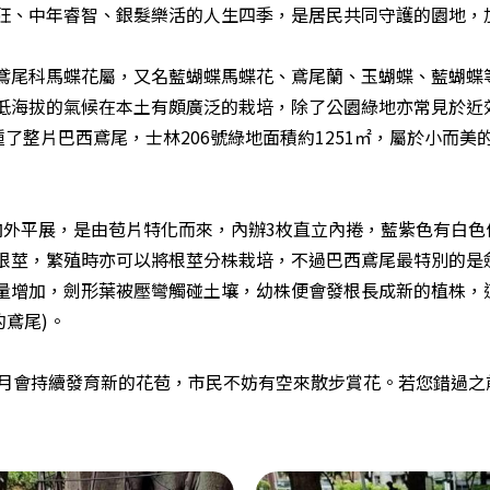
狂、中年睿智、銀髮樂活的人生四季，是居民共同守護的園地，
鳶尾科馬蝶花屬，又名藍蝴蝶馬蝶花、鳶尾蘭、玉蝴蝶、藍蝴蝶
低海拔的氣候在本土有頗廣泛的栽培，除了公園綠地亦常見於近
也種了整片巴西鳶尾，士林206號綠地面積約1251㎡，屬於小
向外平展，是由苞片特化而來，內辦3枚直立內捲，藍紫色有白色
根莖，繁殖時亦可以將根莖分株栽培，不過巴西鳶尾最特別的是
量增加，劍形葉被壓彎觸碰土壤，幼株便會發根長成新的植株，
路的鳶尾)。
5月會持續發育新的花苞，市民不妨有空來散步賞花。若您錯過之