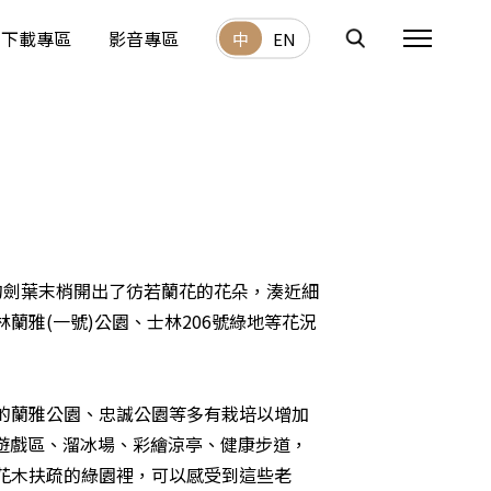
下載專區
影音專區
中
EN
的劍葉末梢開出了彷若蘭花的花朵，湊近細
雅(一號)公園、士林206號綠地等花況
的蘭雅公園、忠誠公園等多有栽培以增加
童遊戲區、溜冰場、彩繪涼亭、健康步道，
花木扶疏的綠園裡，可以感受到這些老