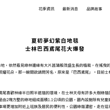
花季資訊
最新消息
品牌故事
夏初夢幻紫白地毯
士林巴西鳶尾花大爆發
綠地，依然看見綠林邊緣有大片菖蒲般茂盛生長的植栽，在搖曳
耀花朵，那一瞬間欲請問芳名，原來是「巴西鳶尾」。目前士林蘭
鳶尾喜歡林緣半日照半遮蔭的環境，在士林天母有許多大樹綠蔭
是由2塊方整的綠地組成面積1.1公頃的公園，園內設施除有兒
車場更增加附近上班族及居民的便利性，公園綠蔭濃密，走在這