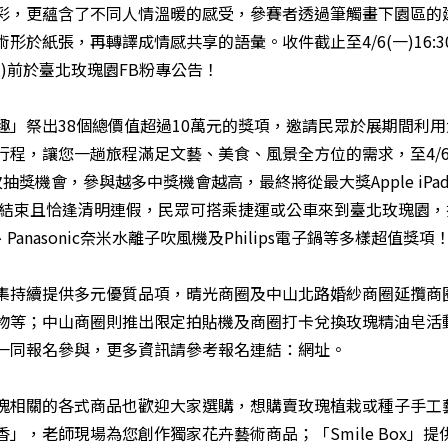
彩，更蘊含了不同人情溫暖的感受，參賽者透過筆觸畫下園區的
形於紙張，再轉譯成情感共享的語彙。收件截止至4/6(一)16:
四)前於臺北玫瑰園FB粉專公告！
趣」祭出38個總價值超過10萬元的獎項，邀請民眾於展期間利
程，讓您一趟旅程滿足文藝、美食、風景全方位的需求，至4/6
獎機會，參與越多中獎機會越高，最終將從最大獎Apple iPad
期將結束且恰逢清明連假，民眾可搭乘捷運或公車來到臺北玫瑰園
Panasonic奈米水離子吹風機及Philips電子鍋等多樣超值獎項
集持續提供多元優質品項，晴光商圈及中山北路婚紗商圈延攬商
等；中山商圈則推出限定拍貼機及商圈打卡兌換玫瑰精油皂活動，
一同報名參與，更多資訊請參考報名連結：
網址
。
瑰相關的各式商品也歡迎大家選購，想購賣玫瑰植栽或種子手工
」，老師現場為您創作獨家花卉藝術商品；「Smile Box」