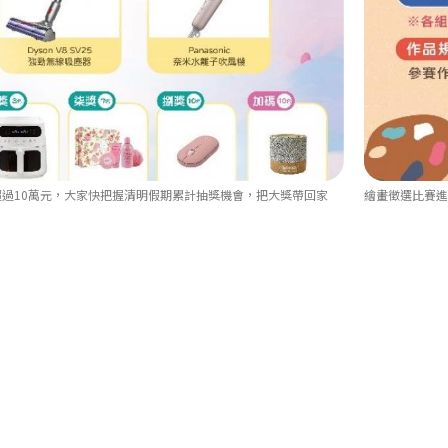
過10萬元，大家快把握清明假期累計抽獎機會，把大獎帶回家
繪畫徵選比賽