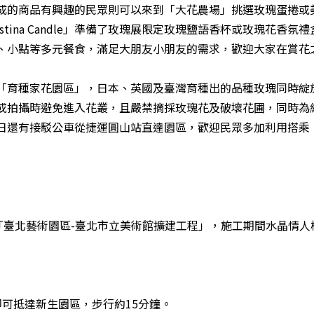
成的商品有興趣的民眾則可以來到「大花農場」挑選玫瑰蛋捲或
stina Candle」準備了玫瑰展限定玫瑰鹽語香杯或玫瑰花香
、小點等多元餐食，滿足大朋友小朋友的需求，歡迎大家在賞花
育種家花園區」，日本、英國及臺灣育種出的品種玫瑰同時綻
或拍攝時避免進入花叢，且嚴禁摘採玫瑰花及破壞花圃，同時為
日還有接駁公車從捷運圓山站直達園區，歡迎民眾多加利用搭乘
行「臺北藝術園區-臺北市立美術館擴建工程」，施工期間水晶情
可抵達新生園區，步行約15分鐘。