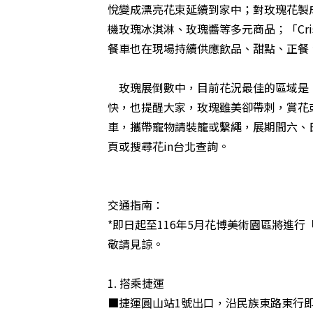
悅變成漂亮花束延續到家中；對玫瑰花製
機玫瑰冰淇淋、玫瑰醬等多元商品；「Cri
餐車也在現場持續供應飲品、甜點、正餐
玫瑰展倒數中，目前花況最佳的區域是「
快，也提醒大家，玫瑰雖美卻帶刺，賞花
車，攜帶寵物請裝籠或繫繩，展期間六、
頁
或搜尋
花in台北
查詢。
交通指南：
*即日起至116年5月花博美術園區將進
敬請見諒。
1. 搭乘捷運
■捷運圓山站1號出口，沿民族東路東行即