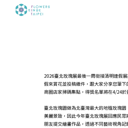
2026臺北玫瑰展最後一周銜接清明連假
假來賞花並投稿繳件，跟大家分享您筆下
商圈店家掃碼集點，得獎名單將在4/24
臺北玫瑰園做為北臺灣最大的地植玫瑰園
美麗景致，因此今年臺北玫瑰展回應民眾
朋友提交繪畫作品，透過不同藝術視角記