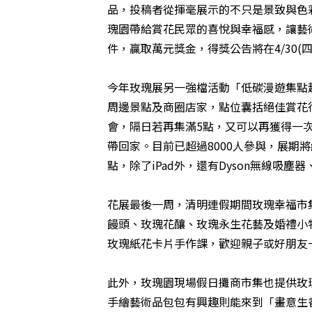
品，投稿者從揮毫展示的不只是景致與色
瑰園帶給賞花民眾的喜悅與幸福感，讓藝術
件，贏取萬元獎金，得獎公告將在4/30(
今年玫瑰展另一強檔活動「低碳漫遊集點
周邊景點及商圈店家，點位囊括絕佳賞花行
會，隔日若再集滿5點，又可以再獲得一次抽
帶回家。目前已超過8000人參與，展
點，除了iPad外，還有Dyson無線吸塵器、
花展最後一周，清明連假期間玫瑰幸福市
饅頭、玫瑰花釀、玫瑰永生花藝及婚禮小物
玫瑰紙花卡片手作課，歡迎親子或好朋友
此外，玫瑰園現場假日攤商市集也提供玫
手繪藝術品包包有興趣則能來到「畫意生香