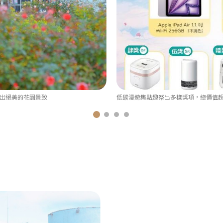
出絕美的花園景致
低碳漫遊集點趣祭出多樣獎項，總價值超