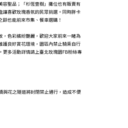
美容聖品；「杉恆壹樹」攤位也有販賣有
氛禮盒讓喜歡玫瑰香氛的民眾挑選。同時胖卡
之餘也能前來市集、餐車選購！
放，色彩繽紛艷麗，歡迎大家前來一睹為
維護良好賞花環境，園區內禁止騎乘自行
。更多活動詳情請上
臺北玫瑰園FB粉絲專
人橋與花之隧道將封閉禁止通行，造成不便