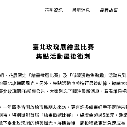
花季資訊
最新消息
品牌故事
臺北玫瑰展繪畫比賽
集點活動最後衝刺
展期，花展限定「繪畫徵選比賽」及「低碳漫遊集點趣」活動只到4
的臺北玫瑰園風光。另外，集點活動也將進行最後結算，邀請大
於臺北玫瑰園FB粉專公告，大家別忘了關注最新消息，看看誰是
，一年四季皆開放給市民朋友來訪，更有許多繪畫好手不定時來
期待，特別舉辦首屆「繪畫徵選比賽」，總獎金超過5萬元，邀
錄下臺北玫瑰園的絕美風光。展期最後一周投稿數更是急速成長