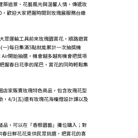
建築造景、花藝風光與溫馨人情，傳遞玫
30，歡迎大家把握時間到玫瑰展服務台繳
用大眾運輸工具前來玫瑰園賞花，順路遊賞
(一)每日集滿5點就能累計一次抽獎機
 Air開始抽選，機會越多越有機會把獎項
，把握春日花季的尾巴，賞花的同時輕鬆集
！
圈店家販賣玫瑰特色商品，包含玫瑰花型
4/3(五)還有玫瑰花海檯燈設計課以及
藝品，可以在「香根園藝」攤位購入；對
提供春日鮮花花束供民眾挑選，把賞花的喜