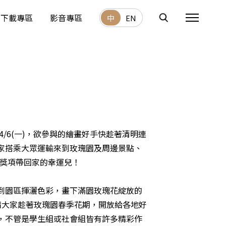
下載專區
影音專區
中
EN
/6(一)，欲參與的繪畫好手快趁著清明連
家搭乘大眾運輸來到玫瑰園及周邊景點、
把獎項帶回家的幸運兒！
到園區揮灑色彩，畫下滿園玫瑰花綻放的
請大家趁著玫瑰園春季花期，開放給各地好
，不管是學生組或社會組皆有許多精彩作