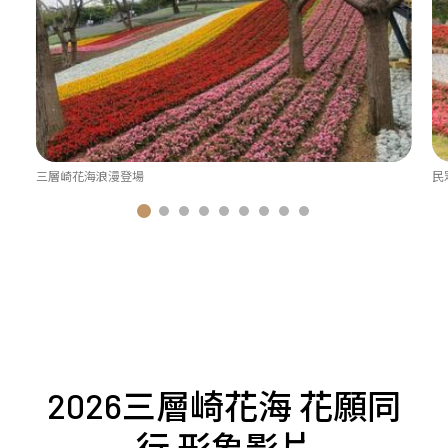
三層崎花海浪漫登場
民
2026三層崎花海 花願同
行 形象影片