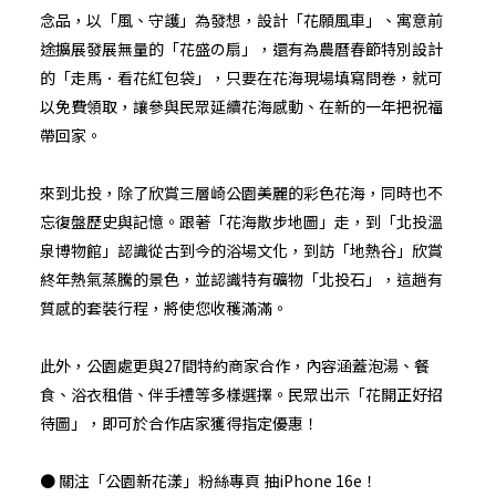
念品，以「風、守護」為發想，設計「花願風車」、寓意前
途擴展發展無量的「花盛の扇」，還有為農曆春節特別設計
的「走馬．看花紅包袋」，只要在花海現場填寫問卷，就可
以免費領取，讓參與民眾延續花海感動、在新的一年把祝福
帶回家。
來到北投，除了欣賞三層崎公園美麗的彩色花海，同時也不
忘復盤歷史與記憶。跟著「花海散步地圖」走，到「北投溫
泉博物館」認識從古到今的浴場文化，到訪「地熱谷」欣賞
終年熱氣蒸騰的景色，並認識特有礦物「北投石」，這趟有
質感的套裝行程，將使您收穫滿滿。
此外，公園處更與27間特約商家合作，內容涵蓋泡湯、餐
食、浴衣租借、伴手禮等多樣選擇。民眾出示「花開正好招
待圖」，即可於合作店家獲得指定優惠！
● 關注「公園新花漾」粉絲專頁 抽iPhone 16e！