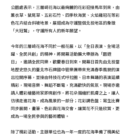
公園處表示，三層崎花海以最絢麗的花彩迎接馬年到來，由
薰衣草、鼠尾草、五彩石竹、四季秋海棠、火焰雞冠花等彩
色花卉結合斜坡地景，展翅成為守護整個北投地區的象徵
「大冠鷲」，守護所有人的新年願望。
今年的三層崎花海不同於一般花展，以「全日表演、全場活
躍、全民共創」的精神，將開幕活動擴大舉辦為「園遊
日」，邀請全民同樂，歡慶春日到來。開幕日首先由北投當
地歷史悠久的臺北市石牌國中管樂團帶來充滿春季風貌的演
出拉開序幕，並接由特技花式呼拉圈、日本舞踊的表演延續
精彩，現場音樂、舞蹈不斷電，充滿歡快的氣氛。現場亦邀
請人體彩繪藝術家即席創作，將花朵描繪於肌膚之上，讓人
彷彿走進花海，成為風景的一部分；花彩調色盤：寫生比賽
同步展開，畫筆、色彩與花海交會，讓賞花不只是欣賞，更
成為一場全民參與的藝術體驗。
除了精彩活動，主辦單位也為一年一度的花海準備了精美紀