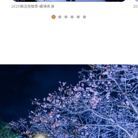
2025樂活夜櫻季-暖場表演
2