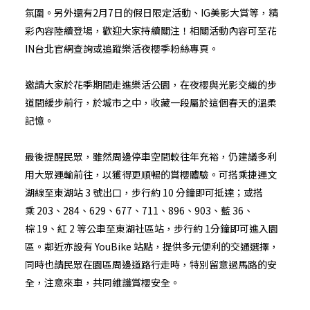
氛圍。另外還有2月7日的假日限定活動、IG美影大賞等，精
彩內容陸續登場，歡迎大家持續關注！相關活動內容可至花
IN台北官網查詢或追蹤樂活夜櫻季粉絲專頁。
邀請大家於花季期間走進樂活公園，在夜櫻與光影交織的步
道間緩步前行，於城市之中，收藏一段屬於這個春天的溫柔
記憶。
最後提醒民眾，雖然周邊停車空間較往年充裕，仍建議多利
用大眾運輸前往，以獲得更順暢的賞櫻體驗。可搭乘捷運文
湖線至東湖站 3 號出口，步行約 10 分鐘即可抵達；或搭
乘 203、284、629、677、711、896、903、藍 36、
棕 19、紅 2 等公車至東湖社區站，步行約 1分鐘即可進入園
區。鄰近亦設有 YouBike 站點，提供多元便利的交通選擇，
同時也請民眾在園區周邊道路行走時，特別留意過馬路的安
全，注意來車，共同維護賞櫻安全。