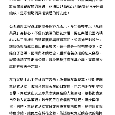
於夜間交錯綻放的景致，花期自1月底至2月底隨著時序陸續
綻放，是寒假期間賞櫻漫遊的好去處！
公園路燈工程管理處處長藍舒凢表示，今年夜櫻季以「永續
共賞」為核心，不僅有浪漫的櫻花步道，更在樂活公園內精
心妝點了多樣化的裝置藝術與繽紛草花。並透過光影設計，
讓藝術與植栽交織出視覺層次，這不僅是一場視覺盛宴，更
結合了音樂、藝術與永續理念，重新定義夜櫻的迷人姿態，
誠摯邀請民眾走進公園，親身體驗這場別具心裁、充滿層次
感的春夜美學之旅。
花卉試驗中心主任林育正表示，為迎接花季開幕，特別規劃
主題式活動，現場音樂與表演節目穿插，包含內湖在地學校
音樂、舞蹈演出以及專業表演團體的人聲演唱，讓藝術表演
自然融入花季景觀，陪伴民眾在夜櫻樹下駐足、漫步與停
留。同時，主題式活動當日亦將設置風格市集，提供輕食與
特色小點，讓民眾在賞花之餘，能透過味覺延續春夜的熱鬧