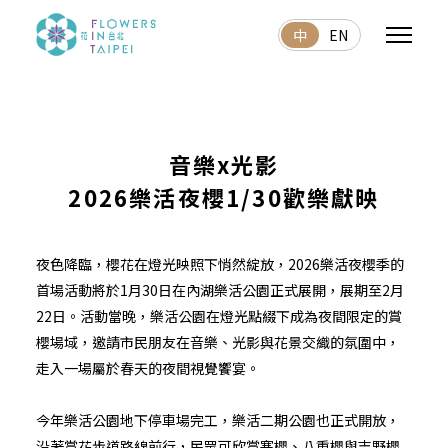
中
EN
音樂x光影
2026樂活夜櫻1/30歡樂獻映
夜色降臨，櫻花在燈光映照下悄然綻放，2026樂活夜櫻季的
首場活動將於1月30日在內湖樂活公園正式展開，展期至2月
22日。活動當晚，樂活公園在燈光點綴下成為夜間限定的賞
櫻場域，邀請市民朋友在音樂、光影與花景交織的氛圍中，
走入一場屬於春天的夜間視覺饗宴。
今年樂活公園地下停車場完工，樂活二期公園也正式開放，
沿著賞花步道路線前行，民眾可欣賞寒櫻、八重櫻與吉野櫻