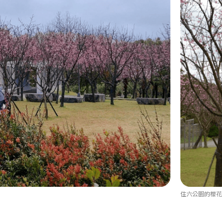
住六公園的櫻