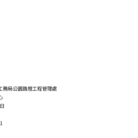
工務局公園路燈工程管理處
心
6日
1