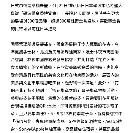
日式風情還意猶未盡，4月22日到5月5日日本礪波市也將盛大
舉辦「礪波鬱金香博覽會」，長達14天展期，屆時將有更大
的展場與300個品種，超過300萬株鬱金香盛放，喜歡鬱金香
的民眾可以前往日本造訪。
園藝管理所吳旻靜補充，鬱金香展除了令人驚豔的花卉，今
年更攜手士林、北投及天母區周邊商家，及士林夜市商圈聯
合會與士林夜市國際觀光發展協會，共同打造「花卉 X 美
食 X 購物」的全新體驗，在欣賞美麗鬱金香的同時，也能享
受台灣最具代表性的美食文化與在地商圈的活力，展區內的
美食與文創市集讓您吃美食、逛好物一次滿足！此外，「花
IN台北」特別規劃了「探花集章之旅」電子集章抽獎活動，
參與越多花季現場，集章的次數就越多。只需要到花季服務
台現場掃描活動QR code，即可蒐集到特別設計的花季電子
章，且只要集滿任3、6、9或12枚花季電子章，就有機會抽中
「花IN台北」專屬限量紀念品、SPA等級足浴禮盒、Aesop禮
盒、Sony或Apple無線耳機、高級飯店住宿券，甚至是最新