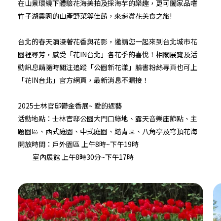
在山景環繞下體驗花海美拍及採海芋的樂趣，更可闔家品嚐
竹子湖農園的山產野菜等佳餚，來趟賞花美食之旅!
台北的春天瀰漫著花香與花影，邀請您一起來到台北城市花
園裡尋芳，感受「花IN台北」各花季的喜悅！相關展覽及活
動訊息請隨時關注追蹤
「公園新花漾」臉書粉絲專頁
也可上
「花IN台北」官方網頁
，最新消息不漏接！
2025士林官邸鬱金香展~ 愛的遇藝
活動地點：士林官邸公園大門口綠地、露天音樂座節點、主
題園區、西式庭園、中式庭園、踏青區、八角亭及穹頂花海
開放時間：戶外園區 上午8時~下午19時
室內展館 上午8時30分~下午17時