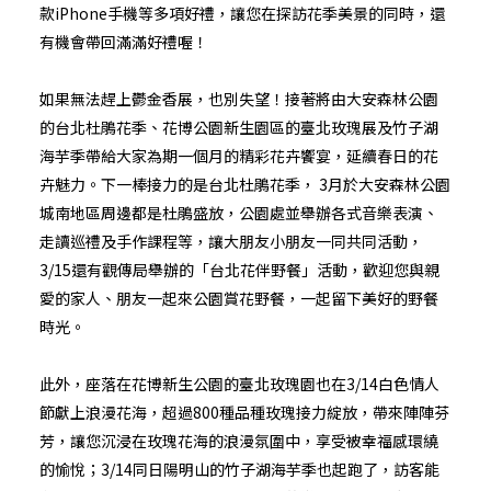
款iPhone手機等多項好禮，讓您在探訪花季美景的同時，還
有機會帶回滿滿好禮喔！
如果無法趕上鬱金香展，也別失望！接著將由大安森林公園
的台北杜鵑花季、花博公園新生園區的臺北玫瑰展及竹子湖
海芋季帶給大家為期一個月的精彩花卉饗宴，延續春日的花
卉魅力。下一棒接力的是台北杜鵑花季， 3月於大安森林公園
城南地區周邊都是杜鵑盛放，公園處並舉辦各式音樂表演、
走讀巡禮及手作課程等，讓大朋友小朋友一同共同活動，
3/15還有觀傳局舉辦的「台北花伴野餐」活動，歡迎您與親
愛的家人、朋友一起來公園賞花野餐，一起留下美好的野餐
時光。
此外，座落在花博新生公園的臺北玫瑰園也在3/14白色情人
節獻上浪漫花海，超過800種品種玫瑰接力綻放，帶來陣陣芬
芳，讓您沉浸在玫瑰花海的浪漫氛圍中，享受被幸福感環繞
的愉悅；3/14同日陽明山的竹子湖海芋季也起跑了，訪客能