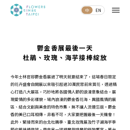
中
EN
鬱金香展最後一天
杜鵑、玫瑰、海芋接棒綻放
今年士林官邸鬱金香展過了明天就要結束了，這場春日限定
的花卉盛會自開展以來吸引超過30萬民眾前來賞花，透過精
心打造八大展區，巧妙地將各國情人節的浪漫意象結合，展
現愛情的多彩樣貌，場內浪漫的鬱金香花海、異國風情的展
區、結合文創與美食的特色市集，無不讓人流連忘返。鬱金
香的美已口耳相傳，非看不可，大家要把握最後一天機會！
此外，緊接而來的台北杜鵑季、臺北玫瑰展及竹子湖海芋季
節也將接棒登場，帶來另一場視覺與嗅覺的極致饗宴，將台