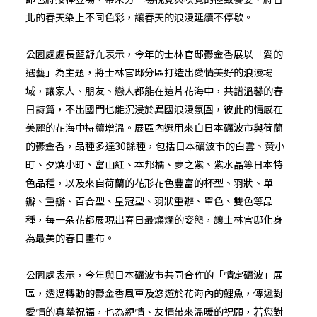
北的春天染上不同色彩，讓春天的浪漫延續不停歇。
公園處處長藍舒凢表示，今年的士林官邸鬱金香展以「愛的
遇藝」為主題，將士林官邸分區打造出愛情美好的浪漫場
域，讓家人、朋友、戀人都能在這片花海中，共譜溫馨的春
日詩篇，不出國門也能沉浸於異國浪漫氛圍，彼此的情感在
美麗的花海中持續增溫。展區內選用來自日本礪波市與荷蘭
的鬱金香，品種多達30餘種，包括日本礪波市的白雲、黃小
町、夕燒小町、富山紅、本邦橘、夢之紫、紫水晶等日本特
色品種，以及來自荷蘭的花形花色豐富的杯型、羽狀、單
瓣、重瓣、百合型、皇冠型、羽狀重辦、單色、雙色等品
種，每一朵花都展現出春日最燦爛的姿態，讓士林官邸化身
為最美的春日畫布。
公園處表示，今年與日本礪波市共同合作的「情定礪波」展
區，透過轉動的鬱金香風車及悠遊於花海內的鯉魚，傳遞對
愛情的真摯祝福，也為親情、友情帶來溫暖的祝願，若您對