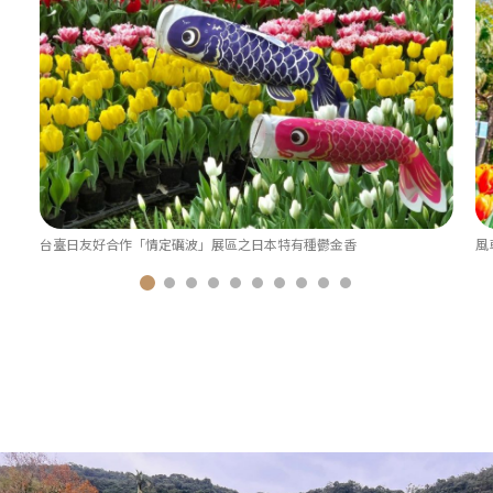
台臺日友好合作「情定礪波」展區之日本特有種鬱金香
風