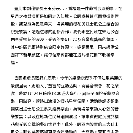
臺北市副秘書長王玉芬表示，賞櫻是一件非常浪漫的事，在
星月之夜賞櫻更是如同走入仙境。公園處將這氛圍發揮到極
致，期望能為民眾帶來一場美麗的櫻花與迪士尼公主結合的
視覺饗宴，透過這樣的創新合作，我們希望民眾在樂活公園
內享受櫻花的浪漫、光影的夢幻，以及音樂與藝術的氛圍，
其中許願光廊特別結合限定許願卡，邀請民眾一同來樂活公
園許下新年願望，讓每位來賓都能在這片櫻花樹下收穫幸
福。
公園處處長藍舒凢表示，今年的樂活夜櫻季不僅注重美麗的
景觀呈現，更融入了豐富的互動活動。開幕音樂會「花之樂
宴」將於1月24日傍晚18:00盛大舉行，屆時全園燈光將隨音
樂一同點亮，營造出浪漫的櫻花星空氛圍。活動邀請多組樂
團演出迪士尼公主系列經典樂曲，為現場帶來動人心弦的音
樂饗宴；以及在地新住民舞蹈團演出，讓來賓徹底沉浸於櫻
花與光影交織的夢幻世界中。此外，園區內設置的三大迪士
尼公主聯名裝置藝術更是今年活動的一大亮點。茉莉公主及