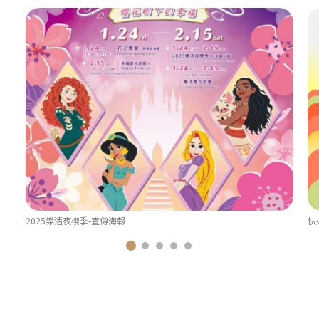
2025樂活夜櫻季-宣傳海報
快