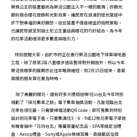
樂佩公主的裝置藝術為樂活公園注入不一樣的風情；許願光
廊則融合櫻花燈飾和光影效果，讓民眾在浪漫的燈光隧道中
許下對幸福的美好願想。這些裝置不僅是絕佳的拍照景點，
也讓民眾感受到迪士尼公主童話與櫻花的巧妙結合，為今年
的花季活動增添更多驚喜與吸引力。
特別提醒大家，由於市府正在進行樂活公園地下停車場地面
工程
，
除了原第2區八重櫻步道區暫停對外開放
外
，
所以今年
樂活夜櫻季的展期亦比往年略微縮短
，
到2月15日
結束
，
喜愛
賞櫻的
朋友賞花要及時
唷
。
除了美麗的櫻花，還有好多大禮相送唷!花in台北今年特別
規劃了「探花集章之旅」電子集章抽獎活動，凡是蒞臨台北
花季各項花展，只需要掃描活動QR code，即可蒐集到特別
設計的花季電子章，只要集滿任3、6、9或12枚花季電子章就
有機會抽中「花IN台北」專屬限量紀念品、SPA等級足浴禮
盒、Aesop禮盒、Sony或Apple無線耳機、高級飯店住宿