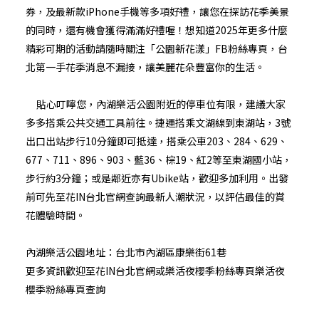
券，及最新款iPhone手機等多項好禮，讓您在探訪花季美景
的同時，還有機會獲得滿滿好禮喔！想知道2025年更多什麼
精彩可期的活動請隨時關注「
公園新花漾
」FB粉絲專頁，台
北第一手花季消息不漏接，讓美麗花朵豐富你的生活。
貼心叮嚀您，內湖樂活公園附近的停車位有限，建議大家
多多搭乘公共交通工具前往。捷運搭乘文湖線到東湖站，3號
出口出站步行10分鐘即可抵達，搭乘公車203、284、629、
677、711、896、903、藍36、棕19、紅2等至東湖國小站，
步行約3分鐘；或是鄰近亦有Ubike站，歡迎多加利用。出發
前可先至花IN台北官網查詢最新人潮狀況，以評估最佳的賞
花體驗時間。
內湖樂活公園地址：台北市內湖區康樂街61巷
更多資訊歡迎至
花IN台北官網
或
樂活夜櫻季粉絲專頁
樂活夜
櫻季粉絲專頁
查詢