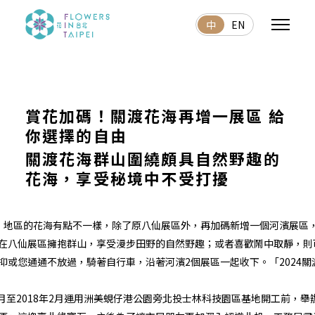
中
EN
賞花加碼！關渡花海再增一展區 給
你選擇的自由
關渡花海群山圍繞頗具自然野趣的
花海，享受秘境中不受打擾
關渡）地區的花海有點不一樣，除了原八仙展區外，再加碼新增一個河濱展
在八仙展區擁抱群山，享受漫步田野的自然野趣；或者喜歡鬧中取靜，則
抑或您通通不放過，騎著自行車，沿著河濱2個展區一起收下。「2024
8月至2018年2月運用洲美蜆仔港公園旁北投士林科技園區基地開工前，舉