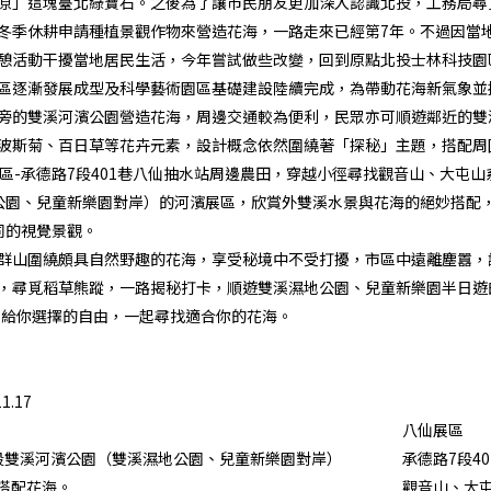
原」這塊臺北綠寶石。之後為了讓市民朋友更加深入認識北投，工務局尋覓
冬季休耕申請種植景觀作物來營造花海，一路走來已經第7年。不過因當
憩活動干擾當地居民生活，今年嘗試做些改變，回到原點北投士林科技園
區逐漸發展成型及科學藝術園區基礎建設陸續完成，為帶動花海新氣象並
旁的雙溪河濱公園營造花海，周邊交通較為便利，民眾亦可順遊鄰近的雙
波斯菊、百日草等花卉元素，設計概念依然圍繞著「探秘」主題，搭配周
區-承德路7段401巷八仙抽水站周邊農田，穿越小徑尋找觀音山、大屯
公園、兒童新樂園對岸）的河濱展區，欣賞外雙溪水景與花海的絕妙搭配
同的視覺景觀。
群山圍繞頗具自然野趣的花海，享受秘境中不受打擾，市區中遠離塵囂，
，尋覓稻草熊蹤，一路揭秘打卡，順遊雙溪濕地公園、兒童新樂園半日遊的自
」給你選擇的自由，一起尋找適合你的花海。
1.17
八仙展區
段雙溪河濱公園（雙溪濕地公園、兒童新樂園對岸）
承德路7段4
搭配花海。
觀音山、大