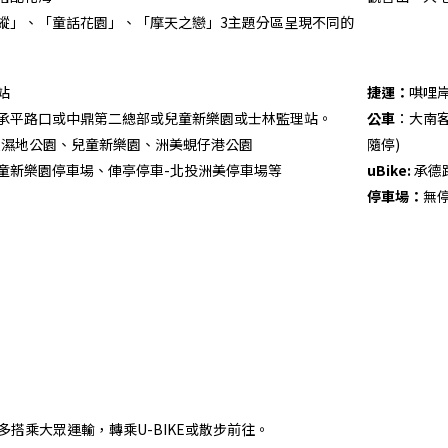
縱」、「童話花園」、「摩天之戀」3主題分區呈現不同的
站
捷運：
唭哩
承平路口或中鼎第二總部或兒童新樂園或士林監理站。
公車
：大南客
溪濕地公園、兒童新樂園、洲美蜆仔港公園
隨停)
童新樂園停車場、俥亭停車-北投洲美停車場等
uBike:
承德路
停車場：
無
多搭乘大眾運輸，轉乘U-BIKE或散步前往。