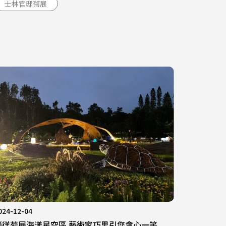
士林官邸菊展
024-12-04
徜徉菊展海漾星空區 藝術家巧思引您會心一笑