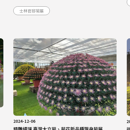
士林官邸菊展
2024-12-06
2
精雕細琢 臺灣大立菊、菊花新品種現身菊展