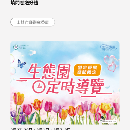
填問卷送好禮
士林官邸鬱金香展
2月27~28日、3月1日、3月7~8日