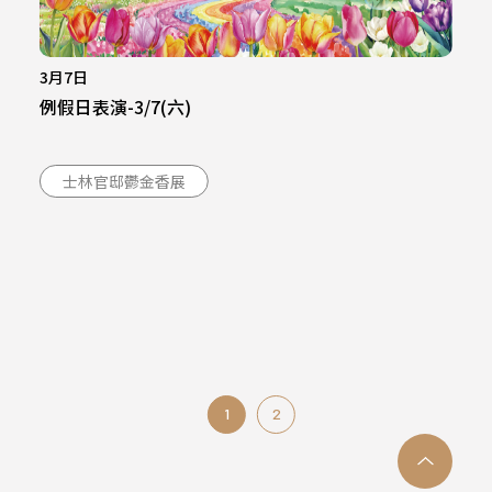
3月7日
例假日表演-3/7(六)
士林官邸鬱金香展
1
2