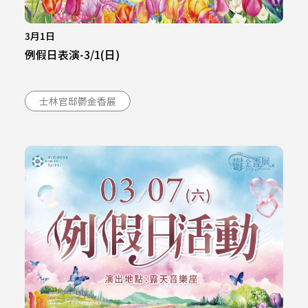
3月1日
例假日表演-3/1(日)
士林官邸鬱金香展