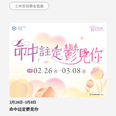
士林官邸鬱金香展
2月26日~3月8日
命中註定鬱見你