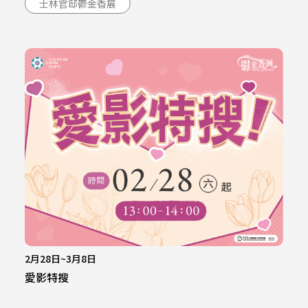
士林官邸鬱金香展
2月28日~3月8日
愛影特搜