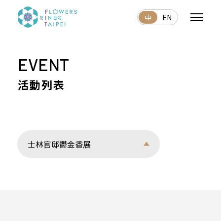
中
EN
EVENT
活動列表
士林官邸鬱金香展