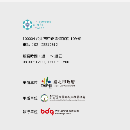
100004 台北市中正區懷寧街 109 號
電話：02 - 28812912
服務時間：週一 ～ 週五
08:00 ~ 12:00 , 13:00 ~ 17:00
主辦單位
承辦單位
執行單位