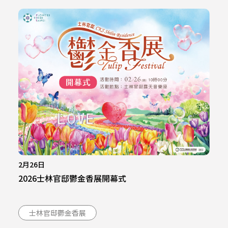
2月26日
2026士林官邸鬱金香展開幕式
士林官邸鬱金香展