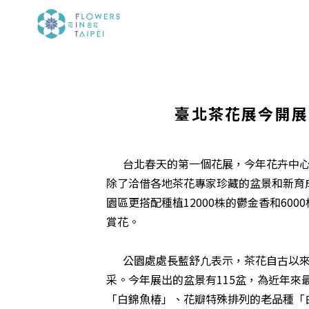
臺北茶花展今開展
台北春天的第一個花展，今年花卉中心茶花
除了洽借各地茶花專家珍藏的盆景和新育
園區更搭配種植12000株的鬱金香和6
賞花。
公園處處長藍舒凢表示，茶花自古以來
采。今年展出的盆景有115盆，為近年
「白錦魚椿」、花瓣特殊排列的老品種「