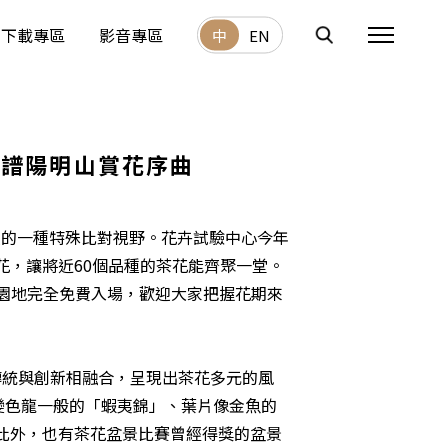
下載專區
影音專區
中
EN
共譜陽明山賞花序曲
種的一種特殊比對視野。花卉試驗中心今年
，讓將近60個品種的茶花能齊聚一堂。
的園地完全免費入場，歡迎大家把握花期來
統與創新相融合，呈現出茶花多元的風
變色龍一般的「蝦夷錦」、葉片像金魚的
此外，也有茶花盆景比賽曾經得獎的盆景