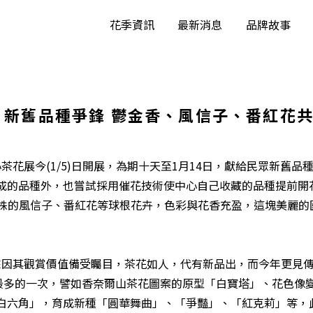
花季資訊
最新消息
品牌故事
 新舊品種爭鋒 鬱金香、風信子、番紅花
展今(1/5)日開展，為期十天至1月14日，獻給民眾新舊品
成的品種外，也嘗試採用催花技術使中心自己收藏的品種提前開花
000株的風信子、番紅花等球根花卉，色彩與花香充盈，這塊美麗
因其觀賞價值備受矚目，茶花如人，代有新品出，而今年更見傳
來最多的一次，譬如香奈爾山茶花圖案的原型「白寶塔」、花色像
白六角」，育成新種「圓華舞曲」、「爭豔」、「紅克莉」等，