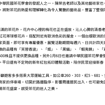
中華民國茶花學會的發起人之一，陳榮吉老師以及其他藝術家也
，將對茶花的熱愛和理解轉化為令人驚艷的藝術品，豐富了整個
滿的茶花外，花卉中心裡的梅花也正在盛放，沁人心脾的清香老
子、番紅花等球根花卉，搭配附近有歐洲色彩的屋舍，一個台版歐洲
家頁面，即可享有專屬優惠。展覽活動期間每週六、日共計四天
換的品種有「芙蓉香波」、「姬」、「黑貓」、「蝦夷錦」、「
00株且不提供更換品種。另外1月6日也邀請中華民國茶花學
。平日還有不定時的新年紅包拓印體驗活動，陪伴民眾迎接新春
客多多搭乘大眾運輸工具，如公車260、303、紅5、681、
商家的停車場，切莫於路邊臨停，影響周邊居民出入，也可避免
場茶花盛宴，感受茶花的迷人之美。