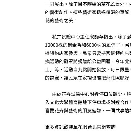
一同展出。除了目不暇給的茶花盆景外，
的藝術創作。這些藝術家透過精湛的筆觸
花的藝術之美。
花卉試驗中心主任宋馥華指出，除了滿
12000株的鬱金香和6000株的風信
邊特約店家參與，民眾只要持官網特約店
換活動的發票將捐贈給公益團體，今年兌
士」等，活動自九點開始發放，每日限量5
的訣竅，讓民眾在家裡也能把茶花照顧好
由於花卉試驗中心附近停車位較少，呼籲遊
入文化大學體育館地下停車場或附近合作
喜愛花卉與藝術的朋友蒞臨，一同共享這
更多資訊歡迎至花IN台北官網查詢