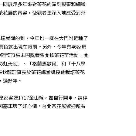
一同展示多年來對茶花的深刻觀察和細緻
茶花展的內容，使觀者更深入地感受到茶
遠就聞的到，今年也一樣在大門附近種了
的景色就出現在眼前。另外，今年有46家周
將辦理3張未開獎發票兌換茶花苗活動，兌
彩虹天使」、「格蘭馬歇爾」和「十八學
會張欽龍理事長於茶花講堂講授他栽培茶花
，過好年。
皇家客運1717金山線，如自行開車，請停
因塞車壞了好心情。台北茶花展歡迎所有