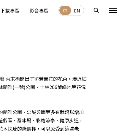
下載專區
影音專區
中
EN
的劍葉末梢開出了彷若蘭花的花朵，湊近細
雅(一號)公園、士林206號綠地等花況
的蘭雅公園、忠誠公園等多有栽培以增加
童遊戲區、溜冰場、彩繪涼亭、健康步道，
花木扶疏的綠園裡，可以感受到這些老