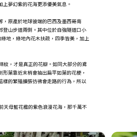
加上夢幻紫的花海更添優美氣息。
等，原產於地球彼端的巴西及墨西哥南
郊登山步道兩側。其中位於自強隧道口小
而美的綠地，綠地內花木扶疏，四季皆美，加上
條紋，才是真正的花瓣。如同大部分的鳶
劍形葉靠近末梢會抽出扁平如葉的花梗，
這樣的繁殖擴張彷彿會走路的行為，所以
前天母藍花楹的紫色浪漫花海，那千萬不