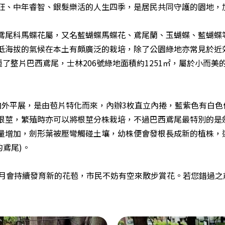
狂、中年睿智、銀髮樂活的人生四季，是居民共同守護的園地，
鳶尾科馬蝶花屬，又名藍蝴蝶馬蝶花、鳶尾蘭、玉蝴蝶、藍蝴蝶
低海拔的氣候在本土有頗廣泛的栽培，除了公園綠地亦常見於近
也種了整片巴西鳶尾，士林206號綠地面積約1251㎡，屬於小
向外平展，是由苞片特化而來，內辦3枚直立內捲，藍紫色有白色
根莖，繁殖時亦可以將根莖分株栽培，不過巴西鳶尾最特別的是
量增加，劍形葉被壓彎觸碰土壤，幼株便會發根長成新的植株，
路的鳶尾)。
5月會持續發育新的花苞，市民不妨有空來散步賞花。若您錯過之