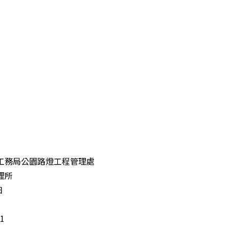
工務局公園路燈工程管理處
理所
日
1