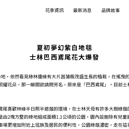
花季資訊
最新消息
品牌故事
夏初夢幻紫白地毯
士林巴西鳶尾花大爆發
綠地，依然看見綠林邊緣有大片菖蒲般茂盛生長的植栽，在搖曳
耀花朵，那一瞬間欲請問芳名，原來是「巴西鳶尾」。目前士林蘭
鳶尾喜歡林緣半日照半遮蔭的環境，在士林天母有許多大樹綠蔭
是由2塊方整的綠地組成面積1.1公頃的公園，園內設施除有兒
車場更增加附近上班族及居民的便利性，公園綠蔭濃密，走在這