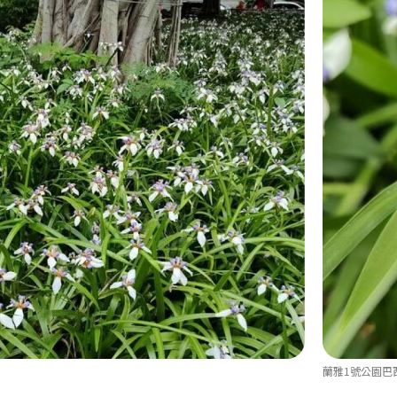
蘭雅1號公園巴