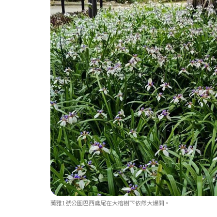
蘭雅1號公園巴西鳶尾在大榕樹下依然大爆開。