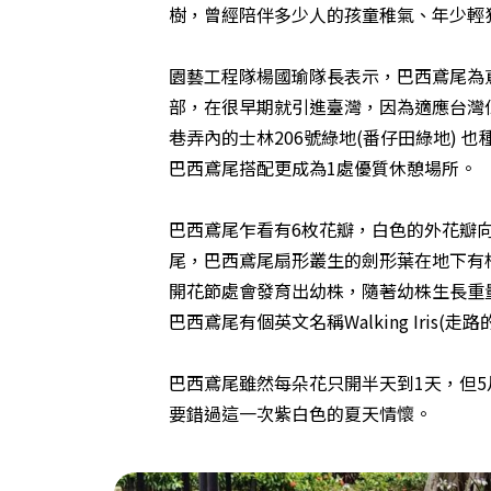
樹，曾經陪伴多少人的孩童稚氣、年少輕
園藝工程隊楊國瑜隊長表示，巴西鳶尾為
部，在很早期就引進臺灣，因為適應台灣
巷弄內的士林206號綠地(番仔田綠地) 
巴西鳶尾搭配更成為1處優質休憩場所。
巴西鳶尾乍看有6枚花瓣，白色的外花瓣
尾，巴西鳶尾扇形叢生的劍形葉在地下有
開花節處會發育出幼株，隨著幼株生長重
巴西鳶尾有個英文名稱Walking Iris(走
巴西鳶尾雖然每朵花只開半天到1天，但
要錯過這一次紫白色的夏天情懷。