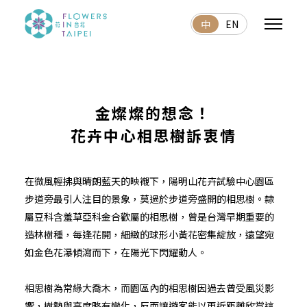
中
EN
金燦燦的想念！
花卉中心相思樹訴衷情
在微風輕拂與晴朗藍天的映襯下，陽明山花卉試驗中心園區
步道旁最引人注目的景象，莫過於步道旁盛開的相思樹。隸
屬豆科含羞草亞科金合歡屬的相思樹，曾是台灣早期重要的
造林樹種，每逢花開，細緻的球形小黃花密集綻放，遠望宛
如金色花瀑傾瀉而下，在陽光下閃耀動人。
相思樹為常綠大喬木，而園區內的相思樹因過去曾受風災影
響，樹勢與高度略有變化，反而讓遊客能以更近距離欣賞這