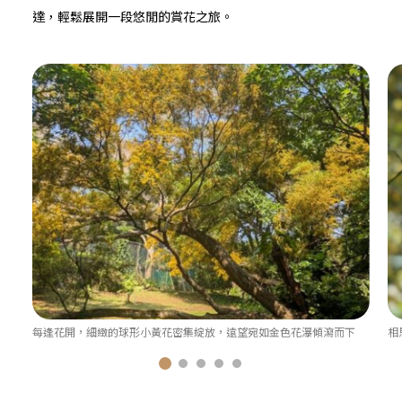
達，輕鬆展開一段悠閒的賞花之旅。
每逢花開，細緻的球形小黃花密集綻放，遠望宛如金色花瀑傾瀉而下
相