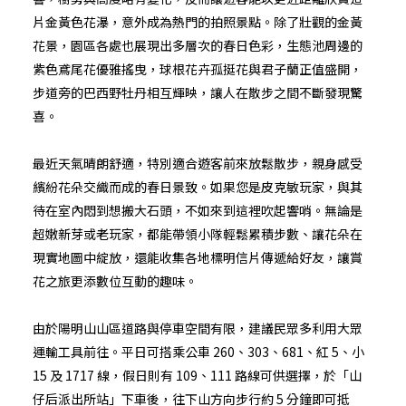
片金黃色花瀑，意外成為熱門的拍照景點。除了壯觀的金黃
花景，園區各處也展現出多層次的春日色彩，生態池周邊的
紫色鳶尾花優雅搖曳，球根花卉孤挺花與君子蘭正值盛開，
步道旁的巴西野牡丹相互輝映，讓人在散步之間不斷發現驚
喜。
最近天氣晴朗舒適，特別適合遊客前來放鬆散步，親身感受
繽紛花朵交織而成的春日景致。如果您是皮克敏玩家，與其
待在室內悶到想搬大石頭，不如來到這裡吹起響哨。無論是
超嫩新芽或老玩家，都能帶領小隊輕鬆累積步數、讓花朵在
現實地圖中綻放，還能收集各地標明信片傳遞給好友，讓賞
花之旅更添數位互動的趣味。
由於陽明山山區道路與停車空間有限，建議民眾多利用大眾
運輸工具前往。平日可搭乘公車 260、303、681、紅 5、小
15 及 1717 線，假日則有 109、111 路線可供選擇，於「山
仔后派出所站」下車後，往下山方向步行約 5 分鐘即可抵