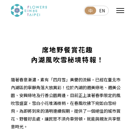
中
EN
席地野餐賞花趣
內湖風吹雪秘境特報！
隨著春意漸濃，素有「四月雪」美譽的流蘇，已經在臺北市
內湖區的寧靜角落大放異彩！位於內湖的週美綠地、週美公
園、安興綠地及行善公園周邊，目前正上演著春季限定的風
吹雪盛宴，雪白小花堆滿樹梢，在春風吹拂下宛如白雪紛
飛，為即將到來的清明連續假期，提供了一個絕佳的城市賞
花、野餐好去處，讓民眾不須舟車勞頓，就能與親友共享愜
意時光。