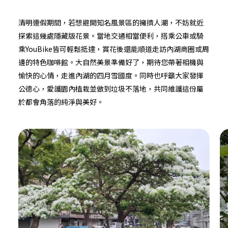
清明連假期間，若想避開知名風景區的擁擠人潮，不妨就近
探索這幾處隱藏版花景。當地交通相當便利，搭乘公車或騎
乘YouBike皆可輕鬆抵達，賞花後還能順道走訪內湖商圈或周
邊的特色咖啡館。大自然美景準備好了，期待您帶著相機與
愉快的心情，走進內湖的四月雪國度。同時也呼籲大家發揮
公德心，愛護園內植栽並做到垃圾不落地，共同維護這份屬
於都會角落的純淨與美好。