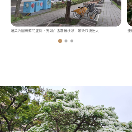
週美公園流蘇花盛開，宛如白雪覆蓋枝頭，景致浪漫迷人
流