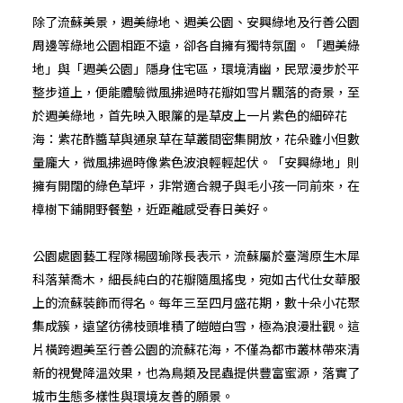
除了流蘇美景，週美綠地、週美公園、安興綠地及行善公園
周邊等綠地公園相距不遠，卻各自擁有獨特氛圍。「週美綠
地」與「週美公園」隱身住宅區，環境清幽，民眾漫步於平
整步道上，便能體驗微風拂過時花瓣如雪片飄落的奇景，至
於週美綠地，首先映入眼簾的是草皮上一片紫色的細碎花
海：紫花酢醬草與通泉草在草叢間密集開放，花朵雖小但數
量龐大，微風拂過時像紫色波浪輕輕起伏。「安興綠地」則
擁有開闊的綠色草坪，非常適合親子與毛小孩一同前來，在
樟樹下鋪開野餐墊，近距離感受春日美好。
公園處園藝工程隊楊國瑜隊長表示，流蘇屬於臺灣原生木犀
科落葉喬木，細長純白的花瓣隨風搖曳，宛如古代仕女華服
上的流蘇裝飾而得名。每年三至四月盛花期，數十朵小花聚
集成簇，遠望彷彿枝頭堆積了皚皚白雪，極為浪漫壯觀。這
片橫跨週美至行善公園的流蘇花海，不僅為都市叢林帶來清
新的視覺降溫效果，也為鳥類及昆蟲提供豐富蜜源，落實了
城市生態多樣性與環境友善的願景。