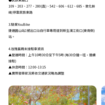
●民族東路口
109、203、277、280(直)、542、606、612、685、敦化幹
線/停靠民族東路
3.騎乘YouBike
捷運圓山站1號出口沿自行車專用道到新生濱江街口(東南側)
站。
4.玫瑰展周末接駁車資訊
▲營運時間：上午10時30分至下午5時 (每30分鐘一班，連續
接駁)
▲休息時間：12:00-13:15
▲實際發車狀況將依交通狀況略為調整