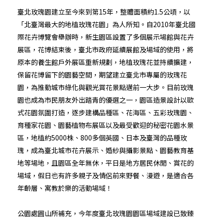
臺北玫瑰園建立至今來到第15年，整體面積約1.5公頃，以
「北臺灣最大的地植玫瑰花園」為人所知。自2010年臺北國
際花卉博覽會舉辦時，新生園區設置了多個展示場館與花卉
展區，花博結束後，臺北市政府延續展館及場域的使用，將
原本的養生館戶外展區重新規劃，地植玫瑰花並持續擴建，
保留花博留下的園藝空間，期望建立臺北市專屬的玫瑰花
園，為推動城市綠化與觀光賞花景點邁前一大步。目前玫瑰
園也成為市民朋友外出踏青的優選之一，園區造景設計以歐
式花園氛圍打造，逐步建構品種區、花海區、五彩玫瑰園、
育種家花園、園藝植物布展區以及最受歡迎的秘密花園水景
區，地植約5000株、800多個英國、日本及臺灣的品種玫
瑰，成為臺北城市花卉展示、婚紗與攝影景點、園藝教育基
地等場地，且園區全年無休，平日是地方居民休閒、賞花的
場域，假日也有許多親子及情侶前來野餐、漫遊，是適合各
年齡層、寓教於樂的活動場域！
公園處圓山所補充，今年度臺北玫瑰園園區場域建設已致臻