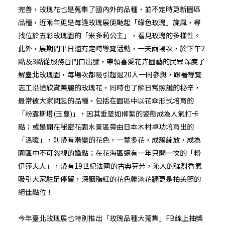
完善，玫瑰花也是蒐集了國內外的品種，並不定時更新園區
品種，近兩年更是每逢玫瑰展便颳起「綠色玫瑰」旋風，尋
找位於五彩玫瑰園的「米多莉公主」，看見玫瑰的多樣性。
此外，展期間平日還有定時導覽活動，一天兩場次，於下午2
點及3點從服務台門口出發，帶領喜愛花卉園藝的民眾深度了
解臺北玫瑰園，每場次都吸引超過20人一同參與，跟著導覽
志工沿途欣賞美麗的玫瑰花，同時也了解日常照護的秘辛，
最常被大家問起的品種，包括在園區中以花傘形式培育的
「粉露斯塔(玉蔓)」，因其垂墜如柳絮的姿態成為人氣打卡
點；或是開在秘密花園水景區旁由日本木村卓功培育出的
「溫暖」，則帶有漸變的花色，一莖多花，成簇綻放，成為
園區中不可忽視的嬌點；在花海區還有一年只開一次的「粉
伊莎夫人」，帶有19世紀法國的古典芬芳，沁人的強烈香氣
吸引大家駐足停留，深胭脂紅的花色爬滿花牆更是拍美照的
絕佳點位！
今年臺北玫瑰展也特別推出「玫瑰品種大蒐集」FB線上抽獎