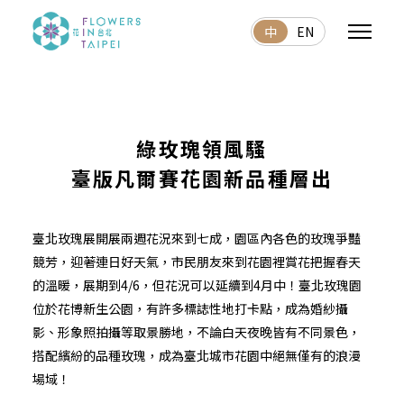
中
EN
綠玫瑰領風騷
臺版凡爾賽花園新品種層出
臺北玫瑰展開展兩週花況來到七成，園區內各色的玫瑰爭豔
競芳，迎著連日好天氣，市民朋友來到花園裡賞花把握春天
的溫暖，展期到4/6，但花況可以延續到4月中！臺北玫瑰園
位於花博新生公園，有許多標誌性地打卡點，成為婚紗攝
影、形象照拍攝等取景勝地，不論白天夜晚皆有不同景色，
搭配繽紛的品種玫瑰，成為臺北城市花園中絕無僅有的浪漫
場域！