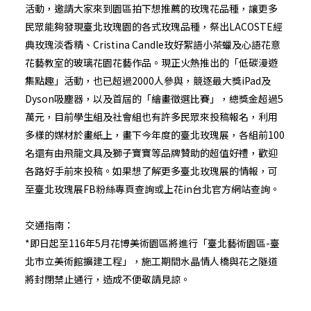
活動，邀請大家來到園區拍下想推薦的玫瑰花品種，讓更多
民眾能夠發現臺北玫瑰園的各式玫瑰品種，祭出LACOSTE經
典玫瑰淡香精、Cristina Candle玫好絮語小茶蠟及心語花意
花藝教室的玻璃花園花藝作品。現正火熱推出的「低碳漫遊
集點趣」活動，也已超過2000人參與，競逐最大獎iPad及
Dyson吸塵器，以及首屆的「繪畫徵選比賽」，總獎金超過5
萬元，目前學生組及社會組也有許多民眾來投稿報名，利用
多樣的媒材於畫紙上，畫下今年度的臺北玫瑰展，各組前100
名還有由飛龍文具及獅子寶寶等品牌贊助的超值好禮，歡迎
各路好手前來投稿。如果想了解更多臺北玫瑰展的情報，可
至臺北玫瑰展FB粉絲專頁查詢或上花in台北官方網站查詢。
交通指南：
*即日起至116年5月花博美術園區將進行「臺北藝術園區-臺
北市立美術館擴建工程」，施工期間水晶情人橋與花之隧道
將封閉禁止通行，造成不便敬請見諒。