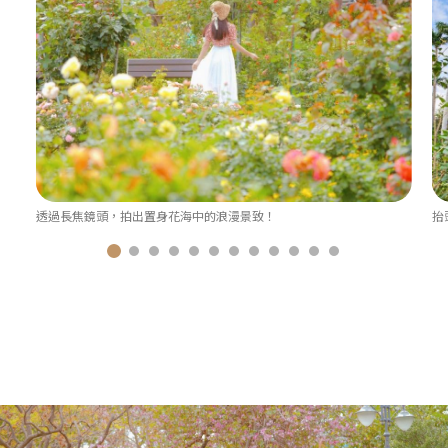
透過長焦鏡頭，拍出置身花海中的浪漫景致！
抬