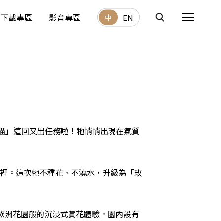
下載專區
影音專區
中
EN
喵」這回又出任務啦！牠悄悄出現在氣質
那裡。這次牠不種花、不澆水，升級為「玫
歐洲花園般的沉浸式賞花體驗。園內設有