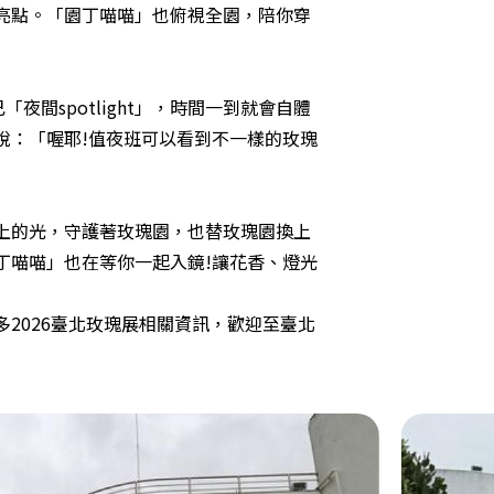
亮點。「園丁喵喵」也俯視全園，陪你穿
間spotlight」，時間一到就會自體
說：「喔耶!值夜班可以看到不一樣的玫瑰
上的光，守護著玫瑰園，也替玫瑰園換上
丁喵喵」也在等你一起入鏡!讓花香、燈光
2026臺北玫瑰展相關資訊，歡迎至臺北