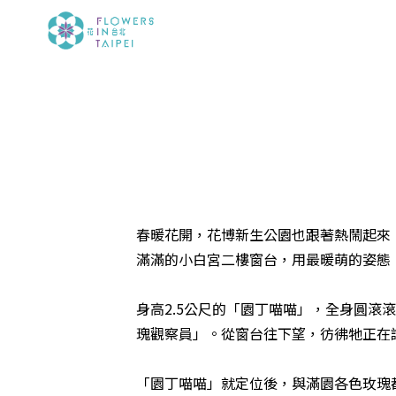
春暖花開，花博新生公園也跟著熱鬧起來
滿滿的小白宮二樓窗台，用最暖萌的姿態
身高2.5公尺的「園丁喵喵」，全身圓
瑰觀察員」。從窗台往下望，彷彿牠正在
「園丁喵喵」就定位後，與滿園各色玫瑰