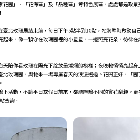
家花園」、「花海區」及「品種區」等特色展區，處處都是取景
！
北玫瑰展結束前，每日下午5點半到10點，牠將準時啟動自己「夜
亮起來，像一顆守在玫瑰園裡的小星星，一邊照亮花朵，彷彿在
白天陪你看玫瑰在陽光下綻放最燦爛的模樣；夜晚牠悄悄亮起身
臺北玫瑰園，與牠來一場專屬春天的浪漫邂逅。花開正好，「園
。
線下活動，不論平日或假日前來，都能體驗不同的賞花樂趣。更多
網站查詢。