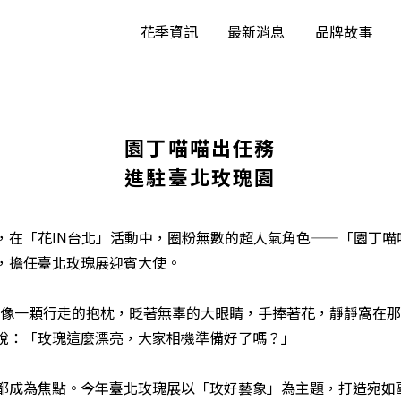
花季資訊
最新消息
品牌故事
園丁喵喵出任務
進駐臺北玫瑰園
，在「花IN台北」活動中，圈粉無數的超人氣角色——「園丁喵
，擔任臺北玫瑰展迎賓大使。
滾滾像一顆行走的抱枕，眨著無辜的大眼睛，手捧著花，靜靜窩在
說：「玫瑰這麼漂亮，大家相機準備好了嗎？」
都成為焦點。今年臺北玫瑰展以「玫好藝象」為主題，打造宛如