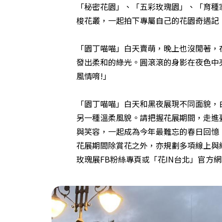
「秘密花園」、「五彩玫瑰園」、「育種
梭花叢，一起拍下專屬自己的花園奇遇記
「園丁喵喵」白天賣萌，晚上也沒閒著，在臺
發出柔和的綠光。圓滾滾的身影在夜色中
風情唷!」
「園丁喵喵」白天和黑夜展現不同面貌，
另一種溫柔風貌。請把握花展期間，走進
與笑容，一起成為今年最難忘的春日回憶
花展期間除賞花之外，亦規劃多項線上與
玫瑰展FB粉絲專頁或「花IN台北」官方