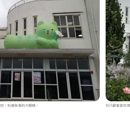
抱枕，眨著無辜的大眼睛。
別只顧著賞玫