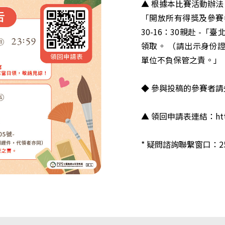
▲ 根據本比賽活動辦法
「開放所有得獎及參賽者
30-16：30親赴 -
領取。 （請出示身份
單位不負保管之責。」
◆ 參與投稿的參賽者
▲ 領回申請表連結：
ht
* 疑問諮詢聯繫窗口：258