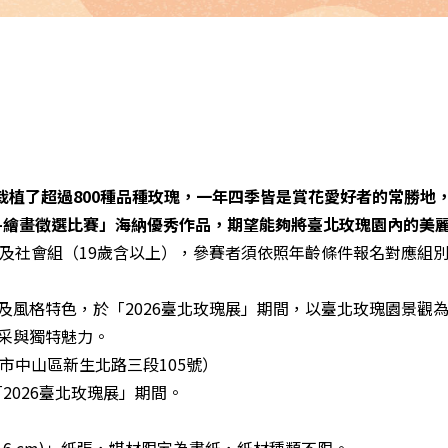
栽植了超過800種品種玫瑰，一年四季皆是賞花愛好者的常勝地
展-繪畫徵選比賽」海納優秀作品，期望能夠將臺北玫瑰園內的美
下）及社會組（19歲含以上），參賽者須依照年齡條件報名對應組
思及風格特色，於「2026臺北玫瑰展」期間，以臺北玫瑰園景觀
風采與獨特魅力。
市中山區新生北路三段105號）
日「2026臺北玫瑰展」期間。
x 54.6 cm)」紙張，媒材限定為畫紙，紙材種類不限。