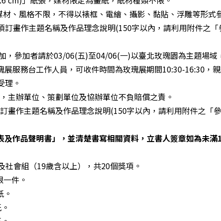
畫媒材、風格不限，不得以裱框、電繪、攝影、黏貼、浮雕等形式
皆須訂畫作主題名稱及作品理念說明(150字以內，請利用附件之
加，參加者請於03/06(五)至04/06(一)以臺北玫瑰園為主
服務台工作人員，可收件時間為玫瑰展期間10:30-16:30，親
受理。
害，主辦單位、策劃單位及協辦單位不負賠償之責。
訂畫作主題名稱及作品理念說明(150字以內，請利用附件之「
表及作品聲明書」，並清楚書寫相關資料，立書人簽章如為未滿1
及社會組（19歲含以上），共20個獎項。
限一件。
紙。
紙。
紙。