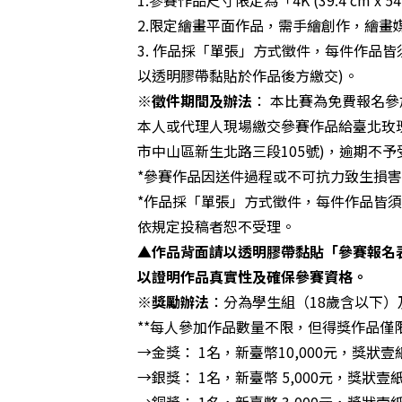
2.限定繪畫平面作品，需手繪創作，繪
3. 作品採「單張」方式徵件，每件作品
以透明膠帶黏貼於作品後方繳交)。
※徵件期間及辦法
： 本比賽為免費報名參
本人或代理人現場繳交參賽作品給臺北玫瑰展
市中山區新生北路三段105號)，逾期不予
*參賽作品因送件過程或不可抗力致生損
*作品採「單張」方式徵件，每件作品皆須
依規定投稿者恕不受理。
▲作品背面請以透明膠帶黏貼「參賽報名
以證明作品真實性及確保參賽資格。
※獎勵辦法
：分為學生組（18歲含以下）
**每人參加作品數量不限，但得獎作品僅
→金獎： 1名，新臺幣10,000元，獎狀壹
→銀獎： 1名，新臺幣 5,000元，獎狀壹
→銅獎： 1名，新臺幣 3,000元，獎狀壹