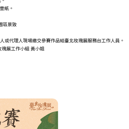
狀壹紙。
下園區景致
6:30，本人或代理人現場繳交參賽作品給臺北玫瑰展服務台工作人員。
 臺北玫瑰展工作小組 黃小姐