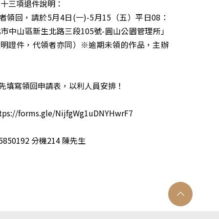
 十三項退件說明：
領回，請於5月4日(一)-5月15（五）平日08：
「臺北市中山區新生北路三段105號-圓山公園管理所」
證明證件，代領者亦同）※逾期未領的作品，主辦
請先填寫領回申請表，以利人員安排！
tps://forms.gle/NijfgWg1uDNYHwrF7
50192 分機214 陳先生