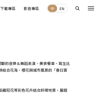
下載專區
影音專區
中
EN
0不間斷的音樂＆舞蹈表演、美食餐車、寫生比
條結合花海、櫻花與城市風景的「春日賞
焰雞冠花等彩色花卉結合斜坡地景，展翅