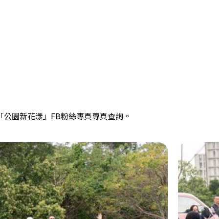
「
公園新花漾
」FB粉絲專頁專頁查詢。