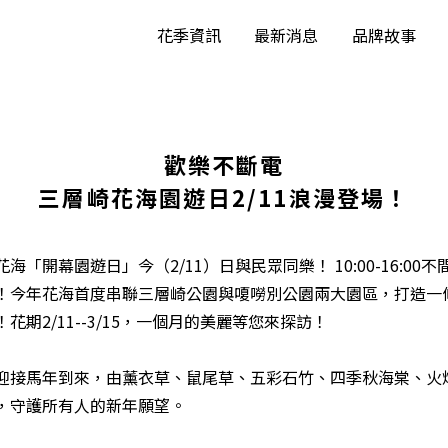
花季資訊
最新消息
品牌故事
歡樂不斷電
三層崎花海園遊日2/11浪漫登場！
「開幕園遊日」今（2/11）日與民眾同樂！ 10:00-16:0
！今年花海首度串聯三層崎公園與嗄嘮別公園兩大園區，打造一
期2/11--3/15，一個月的美麗等您來探訪！
迎接馬年到來，由薰衣草、鼠尾草、五彩石竹、四季秋海棠、火
，守護所有人的新年願望。