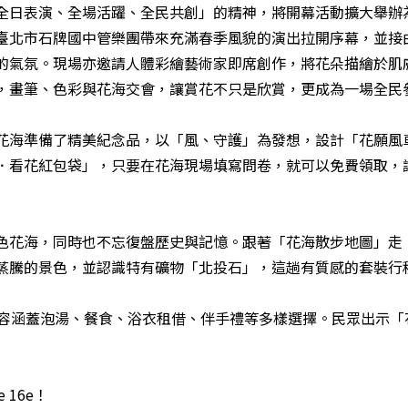
全日表演、全場活躍、全民共創」的精神，將開幕活動擴大舉辦
臺北市石牌國中管樂團帶來充滿春季風貌的演出拉開序幕，並接
的氣氛。現場亦邀請人體彩繪藝術家即席創作，將花朵描繪於肌
，畫筆、色彩與花海交會，讓賞花不只是欣賞，更成為一場全民
花海準備了精美紀念品，以「風、守護」為發想，設計「花願風
．看花紅包袋」，只要在花海現場填寫問卷，就可以免費領取，
色花海，同時也不忘復盤歷史與記憶。跟著「花海散步地圖」走
蒸騰的景色，並認識特有礦物「北投石」，這趟有質感的套裝行
內容涵蓋泡湯、餐食、浴衣租借、伴手禮等多樣選擇。民眾出示「
 16e！