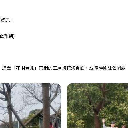
名資訊：
 停止報到)
，請至「
花IN台北
」官網的三層崎花海頁面，或隨時關注公園處