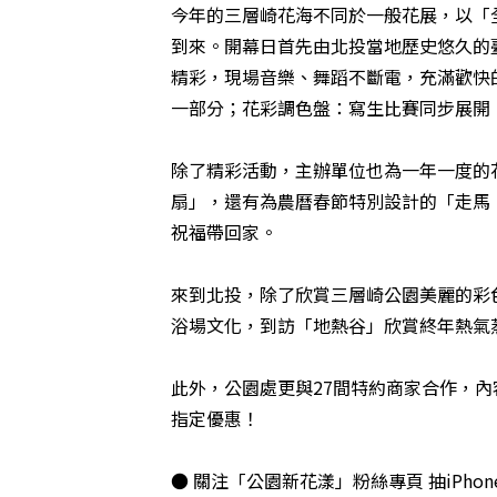
今年的三層崎花海不同於一般花展，以「
到來。開幕日首先由北投當地歷史悠久的
精彩，現場音樂、舞蹈不斷電，充滿歡快
一部分；花彩調色盤：寫生比賽同步展開
除了精彩活動，主辦單位也為一年一度的
扇」，還有為農曆春節特別設計的「走馬
祝福帶回家。
來到北投，除了欣賞三層崎公園美麗的彩
浴場文化，到訪「地熱谷」欣賞終年熱氣
此外，公園處更與27間特約商家合作，
指定優惠！
● 關注「公園新花漾」粉絲專頁 抽iPhone