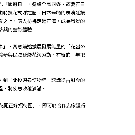
為「園遊日」，邀請全民同樂，歡慶春日
由特技花式呼拉圈、日本舞踊的表演延續
膚之上，讓人彷彿走進花海，成為風景的
參與的藝術體驗。
車」、寓意前途擴展發展無量的「花盛の
讓參與民眾延續花海感動、在新的一年把
，到「北投溫泉博物館」認識從古到今的
程，將使您收穫滿滿。
花開正好招待圖」，即可於合作店家獲得