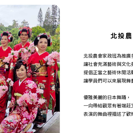
北投農
北投農會家政班為推廣
讓社會充滿藝術與文化
提倡正當之藝術休閒活
讓學員們可以來展現舞
優雅美麗的日本舞踊，
一向帶給觀眾有著端莊
表演的舞曲裡描述了歡