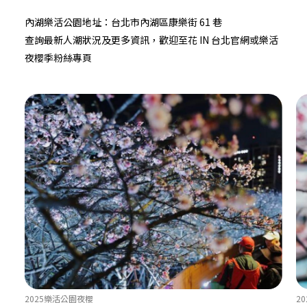
內湖樂活公園地址：台北市內湖區康樂街 61 巷
查詢最新人潮狀況及更多資訊，歡迎至
花 IN 台北
官網或
樂活
夜櫻季
粉絲專頁
2025樂活公園夜櫻
2