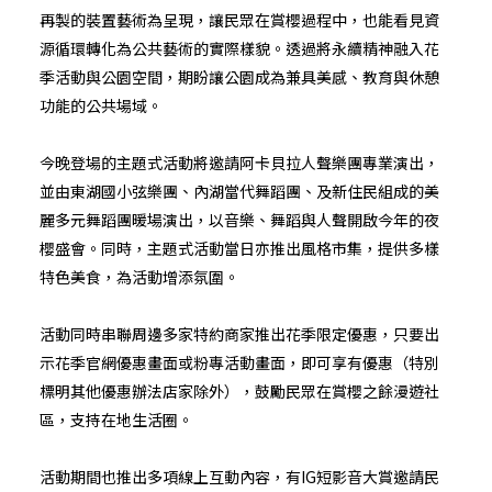
再製的裝置藝術為呈現，讓民眾在賞櫻過程中，也能看見資
源循環轉化為公共藝術的實際樣貌。透過將永續精神融入花
季活動與公園空間，期盼讓公園成為兼具美感、教育與休憩
功能的公共場域。
今晚登場的主題式活動將邀請阿卡貝拉人聲樂團專業演出，
並由東湖國小弦樂團、內湖當代舞蹈團、及新住民組成的美
麗多元舞蹈團暖場演出，以音樂、舞蹈與人聲開啟今年的夜
櫻盛會。同時，主題式活動當日亦推出風格市集，提供多樣
特色美食，為活動增添氛圍。
活動同時串聯周邊多家特約商家推出花季限定優惠，只要出
示花季官網優惠畫面或粉專活動畫面，即可享有優惠（特別
標明其他優惠辦法店家除外），鼓勵民眾在賞櫻之餘漫遊社
區，支持在地生活圈。
活動期間也推出多項線上互動內容，有IG短影音大賞邀請民