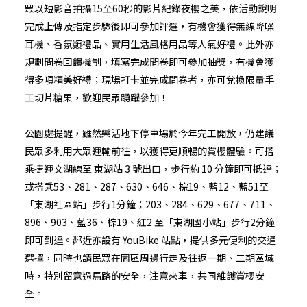
眾以短影音拍攝15至60秒的影片紀錄夜櫻之美，依活動說明
完成上傳及指定步驟後即可參加評選，有機會獲得無線降噪
耳機、香氛類禮品、實用生活風格用品等人氣好禮。此外亦
規劃問卷回饋機制，填寫完成問卷即可參加抽獎，有機會獲
得多項精美好禮；現場打卡並完成問卷者，亦可兌換限量手
工切片糖果，歡迎民眾踴躍參加！
公園處提醒，雖然樂活地下停車場於今年完工開放，仍建議
民眾多利用大眾運輸前往，以獲得更順暢的賞櫻體驗。可搭
乘捷運文湖線至 東湖站 3 號出口，步行約 10 分鐘即可抵達；
或搭乘53、281、287、630、646、棕19、藍12、藍51至
「東湖社區站」步行1分鐘；203、284、629、677、711、
896、903、藍36、棕19、紅2 至「東湖國小站」步行2分鐘
即可到達。鄰近亦設有 YouBike 站點，提供多元便利的交通
選擇，同時也請民眾在園區周邊行走及往返一期、二期區域
時，特別留意過馬路的安全，注意來車，共同維護賞櫻安
全。