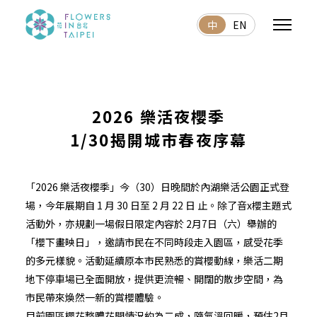
中
EN
2026 樂活夜櫻季
1/30揭開城市春夜序幕
「2026 樂活夜櫻季」今（30）日晚間於內湖樂活公園正式登
場，今年展期自 1 月 30 日至 2 月 22 日 止。除了音x櫻主題式
活動外，亦規劃一場假日限定內容於 2月7日（六）舉辦的
「櫻下畫映日」，邀請市民在不同時段走入園區，感受花季
的多元樣貌。活動延續原本市民熟悉的賞櫻動線，樂活二期
地下停車場已全面開放，提供更流暢、開闊的散步空間，為
市民帶來煥然一新的賞櫻體驗。
目前園區櫻花整體花開情況約為二成，隨氣溫回暖，預估2月