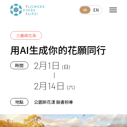
中
EN
三層崎花海
用AI生成你的花願同行
2月1日
時間
(日)
2月14日
(六)
地點
公園新花漾 臉書粉專