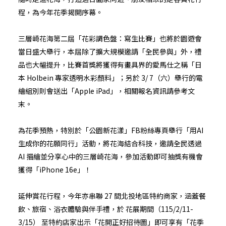
程，為今年花季揭開序幕。
三層崎花海第二屆「花彩調色盤：寫生比賽」也將於園遊會
當日盛大舉行，本屆除了擴大規模邀請「全民參與」外，禮
品也大幅提升，比賽首獎將獲得有畫具界的愛馬仕之稱「日
本 Holbein 專家透明水彩顏料」；另於 3/ 7（六）舉行的電
繪組別則會送出「Apple iPad」，相關報名資訊請參考文
末。
為花季預熱，特別於「公園新花漾」FB粉絲專頁舉行「用AI
生成你的花願同行」活動，將花海結合科技，邀請全民透過
AI 描繪並分享心中的三層崎花海，參加活動即可抽獎有機會
獲得「iPhone 16e」！
延伸賞花行程，今年亦串聯 27 間北投地區特約商家，涵蓋餐
飲、旅宿、浴衣體驗與伴手禮，於 花展期間（115/2/11-
3/15） 至特約店家出示「花開正好招待圖」即可享有「花季