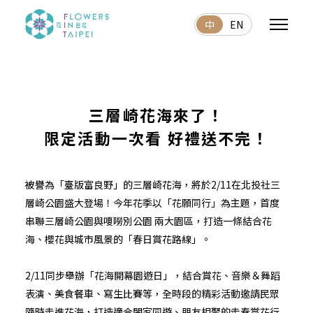
中
EN
三層崎花海來了！
限定活動一次看 好禮送不完！
被譽為「臺版富良野」的三層崎花海，將於2/11在北投社三
層崎公園盛大登場！今年花季以「花願同行」為主題，首度
串聯三層崎公園與嗄嘮別公園 兩大園區，打造一條結合花
海、櫻花與城市風景的「春日賞花路線」。
2/11同步舉辦「花海開幕園遊日」，結合賞花、音樂＆舞蹈
表演、美食餐車、寫生比賽等，全時段的精彩活動邀請民眾
隨時走進花海，打造適合闔家同遊、朋友相聚的走春賞花行