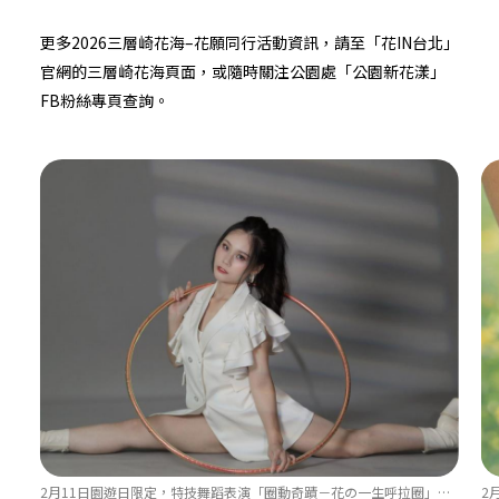
更多2026三層崎花海–花願同行活動資訊，請至「
花IN台北
」
官網的三層崎花海頁面，或隨時關注公園處「
公園新花漾
」
FB粉絲專頁查詢。
2月11日園遊日限定，特技舞蹈表演「圈動奇蹟－花の一生呼拉圈」。（圖片來源：圈動奇蹟）