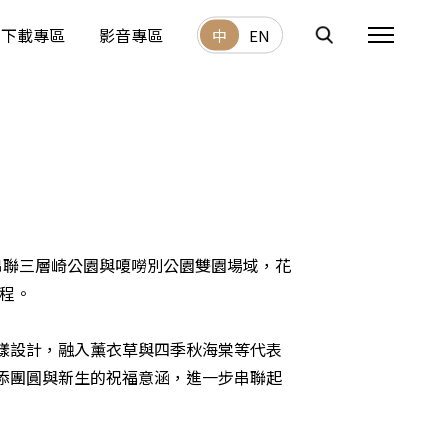
下載專區
影音專區
中
EN
，串聯三層崎公園與嗄嘮別公園雙園場域，花
行程。
樣設計，融入薰衣草與四季秋海棠等代表
添團圓與新生的祝福意涵，進一步串聯起