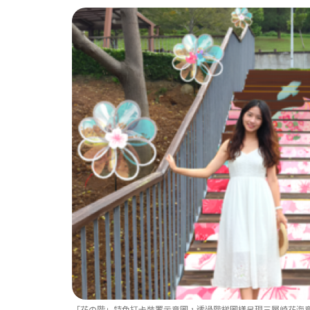
「花の階」特色打卡裝置示意圖，透過階梯圖樣呈現三層崎花海