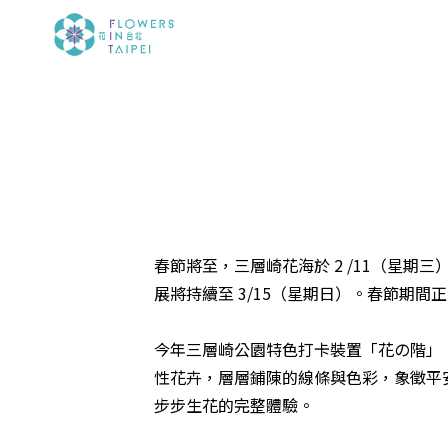
春節將至，三層崎花海於 2 /11（星
展將持續至 3/15（星期日）。春節期
今年三層崎公園特色打卡裝置「花の階」
性花卉，層層鋪陳的線條與色彩，象徵平
步步生花的完整體驗。