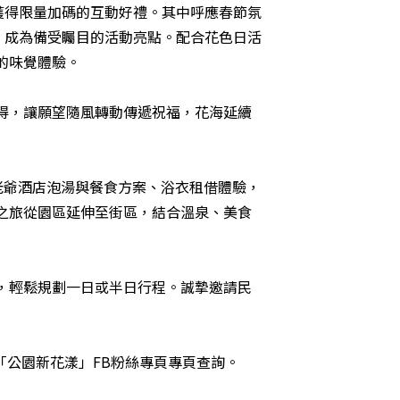
機會獲得限量加碼的互動好禮。其中呼應春節氛
氛，成為備受矚目的活動亮點。配合花色日活
的味覺體驗。
得，讓願望隨風轉動傳遞祝福，花海延續
老爺酒店泡湯與餐食方案、浴衣租借體驗，
之旅從園區延伸至街區，結合溫泉、美食
，輕鬆規劃一日或半日行程。誠摯邀請民
「
公園新花漾
」FB粉絲專頁專頁查詢。