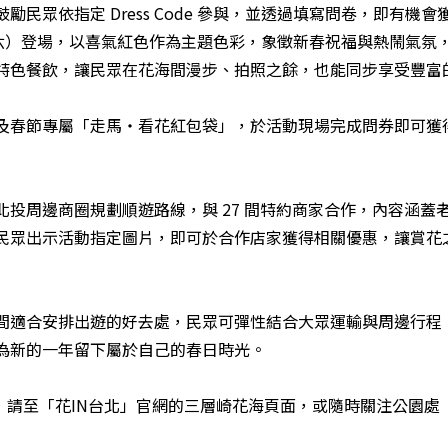
民眾依指定 Dress Code 參與，並透過填寫問卷，即有
（星期六）登場，以喜氣紅色作為主題色彩，象徵新春祝福與熱鬧氣
特色餐飲，讓民眾在花海間漫步、拍照之餘，也能同步享受豐富
及春節專屬「走馬・看花紅包袋」，於活動現場完成問券即可獲
投周邊商圈規劃順遊路線，與 27 間特約商家合作，內容涵蓋
民眾出示活動指定圖片，即可於合作店家獲得相關優惠，讓賞花
間適合安排出遊的好去處，民眾可彈性結合大眾運輸與周邊行程
為新的一年留下屬於自己的春日時光。
，請至「
花IN台北
」官網的三層崎花海頁面，或隨時關注公園處