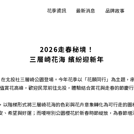
花季資訊
最新消息
品牌故事
2026走春秘境！
三層崎花海 繽紛迎新年
期三）在北投社三層崎公園登場。今年花季以「花願同行」為主題
間正值賞花高峰，歡迎民眾前往北投，體驗結合賞花與走春的節慶
，以階梯形式將三層崎花海的色彩與花卉意象轉化為可行走的圖
安、希望與好運；而嗄嘮別公園櫻花於新春時節綻放，為春節增