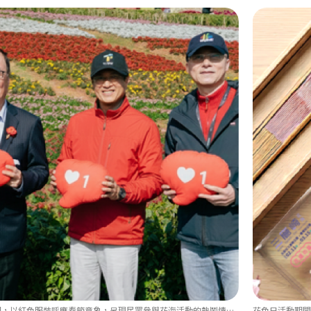
花色日系列活動「大紅之日」氛圍示意圖，以紅色服裝呼應春節意象，呈現民眾參與花海活動的熱鬧情境。
花色日活動期