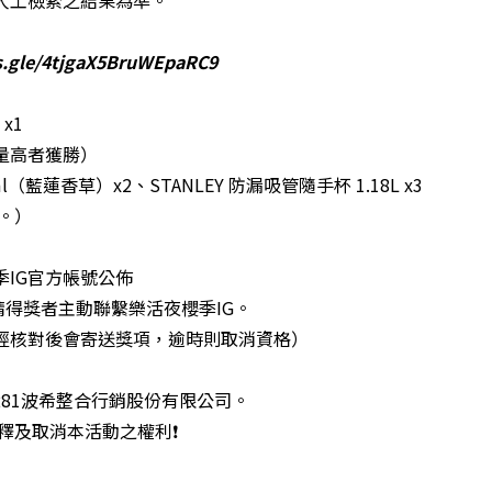
ms.gle/4tjgaX5BruWEpaRC9
x1
覽量高者獲勝）
l（藍蓮香草）x2、STANLEY 防漏吸管隨手杯 1.18L x3
獎。）
櫻季IG官方帳號公佈
4(三)請得獎者主動聯繫樂活夜櫻季IG。
經核對後會寄送獎項，逾時則取消資格）
4281波希整合行銷股份有限公司。
釋及取消本活動之權利❗️