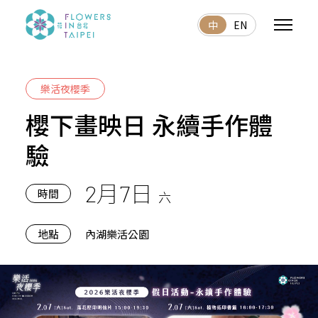
中
EN
樂活夜櫻季
櫻下畫映日 永續手作體
驗
2月7日
時間
六
地點
內湖樂活公園