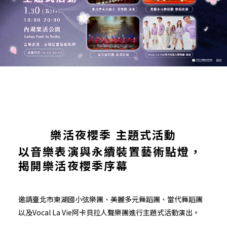
樂活夜櫻季 主題式活動
以音樂表演與永續裝置藝術點燈，
揭開樂活夜櫻季序幕
邀請臺北市東湖國小弦樂團、美麗多元舞蹈團、當代舞蹈團
以及Vocal La Vie阿卡貝拉人聲樂團進行主題式活動演出。