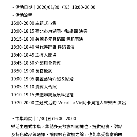
・
活動日期｜2026/01/30（五）18:00-20:00
・
活動流程
16:00-20:00
主題式市集
18:00-18:15
臺北市東湖國⼩弦樂團 演奏
18:15-18:30
美麗多元舞蹈團 舞蹈表演
18:30-18:40
當代舞蹈團 舞蹈表演
18:40-18:45
主持人開場
18:45-18:50 介紹與會貴賓
18:50-19:00
長官致詞
19:00-19:05
裝置藝術介紹＆點燈
19:05-19:10
貴賓大合照
19:10-19:15
媒體聯訪及展區巡禮
19:20-20:00 主題式活動-Vocal La Vie阿卡貝拉人聲樂團 演出
・
市集時間｜1/30(五)16:00-20:00
樂活主題式市集，集結多元飲食相關攤位，提供輕食、甜點
及特色飲品等選擇，讓民眾在賞櫻之餘，也能享受豐富的味