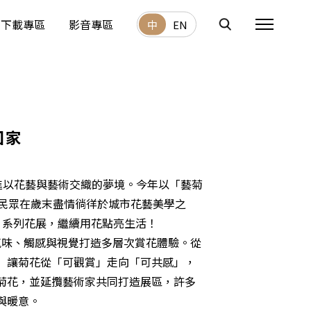
下載專區
影音專區
中
EN
回家
進以花藝與藝術交織的夢境。今年以「藝菊
民眾在歲末盡情徜徉於城市花藝美學之
北」系列花展，繼續用花點亮生活！
味、觸感與視覺打造多層次賞花體驗。從
」讓菊花從「可觀賞」走向「可共感」，
菊花，並延攬藝術家共同打造展區，許多
與暖意。