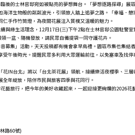
臨後的士林官邸宛如被點亮的夢想舞台。「夢想逐路探尋」展區
如海洋生物般的粼粼波光，引領旅人踏上追夢之路。「幸福．憩
處同仁手作竹筒燈，為夜間花展注入質樸又溫暖的魅力。
與綠生活理念，12月17日(三)下午2點在士林官邸公園駐警
人限領一盆、隨機發放，請民眾自備提袋一同守護花卉。
音募集」活動，天天投稿都有機會拿早鳥禮。園區市集也集結香
享受午後時光。提醒民眾多利用大眾運輸前往，以免塞車及找停
「花IN台北」將以「台北茶花展」領航，接續樂活夜櫻季、三層
展全年綻放，陪伴市民與旅客四季與花同行。
藝旅行，把今年的美好收藏起來，一起迎接更絢爛的2026花藝
路60號)