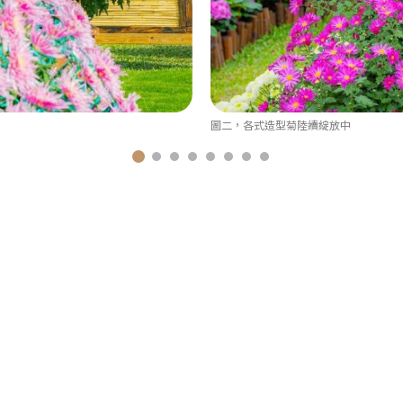
圖二，各式造型菊陸續綻放中