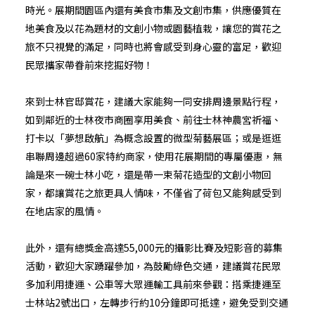
時光。展期間園區內還有美食市集及文創市集，供應優質在
地美食及以花為題材的文創小物或園藝植栽，讓您的賞花之
旅不只視覺的滿足，同時也將會感受到身心靈的富足，歡迎
民眾攜家帶眷前來挖掘好物！
來到士林官邸賞花，建議大家能夠一同安排周邊景點行程，
如到鄰近的士林夜市商圈享用美食、前往士林神農宮祈福、
打卡以「夢想啟航」為概念設置的微型菊藝展區；或是逛逛
串聯周邊超過60家特約商家，使用花展期間的專屬優惠，無
論是來一碗士林小吃，還是帶一束菊花造型的文創小物回
家，都讓賞花之旅更具人情味，不僅省了荷包又能夠感受到
在地店家的風情。
此外，還有總獎金高達55,000元的攝影比賽及短影音的募集
活動，歡迎大家踴躍參加，為鼓勵綠色交通，建議賞花民眾
多加利用捷運、公車等大眾運輸工具前來參觀：搭乘捷運至
士林站2號出口，左轉步行約10分鐘即可抵達，避免受到交通