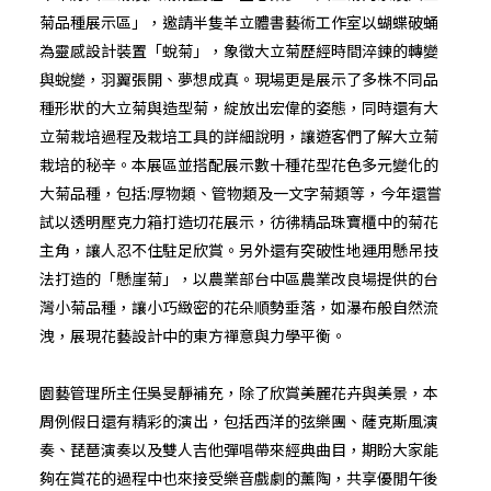
菊品種展示區」，邀請半隻羊立體書藝術工作室以蝴蝶破蛹
為靈感設計裝置「蛻菊」，象徵大立菊歷經時間淬鍊的轉變
與蛻變，羽翼張開、夢想成真。現場更是展示了多株不同品
種形狀的大立菊與造型菊，綻放出宏偉的姿態，同時還有大
立菊栽培過程及栽培工具的詳細說明，讓遊客們了解大立菊
栽培的秘辛。本展區並搭配展示數十種花型花色多元變化的
大菊品種，包括:厚物類、管物類及一文字菊類等，今年還嘗
試以透明壓克力箱打造切花展示，彷彿精品珠寶櫃中的菊花
主角，讓人忍不住駐足欣賞。另外還有突破性地運用懸吊技
法打造的「懸崖菊」，以農業部台中區農業改良場提供的台
灣小菊品種，讓小巧緻密的花朵順勢垂落，如瀑布般自然流
洩，展現花藝設計中的東方禪意與力學平衡。
園藝管理所主任吳旻靜補充，除了欣賞美麗花卉與美景，本
周例假日還有精彩的演出，包括西洋的弦樂團、薩克斯風演
奏、琵琶演奏以及雙人吉他彈唱帶來經典曲目，期盼大家能
夠在賞花的過程中也來接受樂音戲劇的薰陶，共享優閒午後