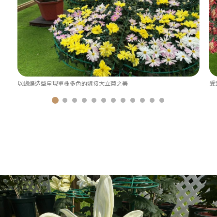
以蝴蝶造型呈現單株多色的嫁接大立菊之美
受