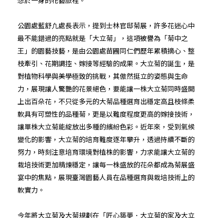
想於一身的花藝旅程。
公園處藍舒凢處長表示，提到士林官邸菊展，許多花迷心中
最不能錯過的亮點就是「大立菊」，這項被譽為「菊中之
王」的園藝技藝，是由公園處苗圃同仁們歷年累積摘心、整
枝牽引、花期調控、嫁接等經驗的成果。大立菊的誕生，是
對植物科學與美學極致的挑戰，其傲然挺立的姿態與生命
力，展現讓人驚艷的花景絕色，要能讓一株大立菊同時盛開
上出百朵花，不只從多元的大菊品種選育出穩定高且枝條柔
軟具有可塑性的品種菊，更是以難度程度更高的嫁接技術，
讓單株大立菊能綻放出多種的繽紛色彩。近年來，受到氣候
變化的影響，大立菊的培育難度逐年攀升，透過持續不斷的
努力，時刻注意培育環境對植株的影響，力求能讓大立菊的
栽培技術更加精煉穩定，讓每一株盛放的花朵都成為菊展盛
宴中的焦點，展現臺灣園藝人員在品種選育與栽培技術上的
軟實力。
今年將大立菊及大菊規劃在「匠心築夢．大立菊的家及大立