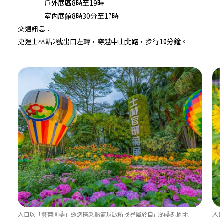
戶外展區8時至19時
室內展館8時30分至17時
交通訊息：
捷運士林站2號出口左轉，穿越中山北路，步行10分鐘。
入口以「藝菊圓夢」邀您搭乘熱氣球啟航找尋屬於自己的夢想園地
入