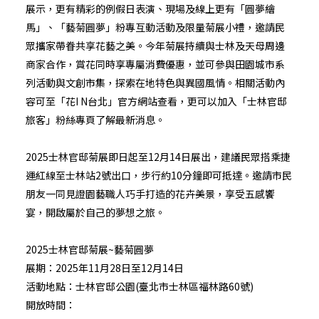
展示，更有精彩的例假日表演、現場及線上更有「圓夢繪
馬」、「藝菊圓夢」粉專互動活動及限量菊展小禮，邀請民
眾攜家帶眷共享花藝之美。今年菊展持續與士林及天母周邊
商家合作，賞花同時享專屬消費優惠，並可參與田園城市系
列活動與文創市集，探索在地特色與異國風情。相關活動內
容可至「
花I N台北
」官方網站查看，更可以加入「
士林官邸
旅客
」粉絲專頁了解最新消息。
2025士林官邸菊展即日起至12月14日展出，建議民眾搭乘捷
運紅線至士林站2號出口，步行約10分鐘即可抵達。邀請市民
朋友一同見證園藝職人巧手打造的花卉美景，享受五感饗
宴，開啟屬於自己的夢想之旅。
2025士林官邸菊展~藝菊圓夢
展期：2025年11月28日至12月14日
活動地點：士林官邸公園(臺北市士林區福林路60號)
開放時間：