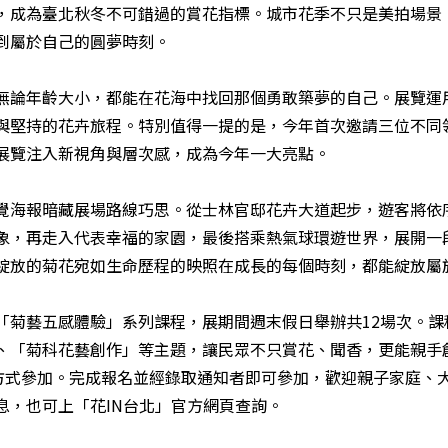
，成為臺北秋冬不可錯過的賞花指標。城市花季不只是美拍場景
找到屬於自己的圓夢時刻。
無論年齡大小，都能在花海中找回那個勇敢築夢的自己。展覽運
與堅持的花卉旅程。特別值得一提的是，今年首次邀請三位不同
展覽注入新視角與層次感，成為今年一大亮點。
覺海報暗藏展場路線巧思。從士林官邸花卉大道起步，遊客將依
象，再走入代表幸福的家園，最後搭乘熱氣球環遊世界，展開一
綻放的菊花宛如生命歷程的映照在成長的每個時刻，都能綻放屬
「菊藝五感體驗」系列課程，展期間週末假日舉辦共12場次。課
、「菊科花藝創作」等主題，讓民眾不只賞花、聞香，更能親手
信方式參加。完成報名並經錄取通知者即可參加，歡迎親子家庭、
息，也可上「
花IN台北
」官方網頁查詢。