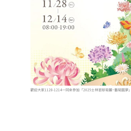
歡迎大家1128-1214一同來參加「2025士林官邸菊展~藝菊圓夢