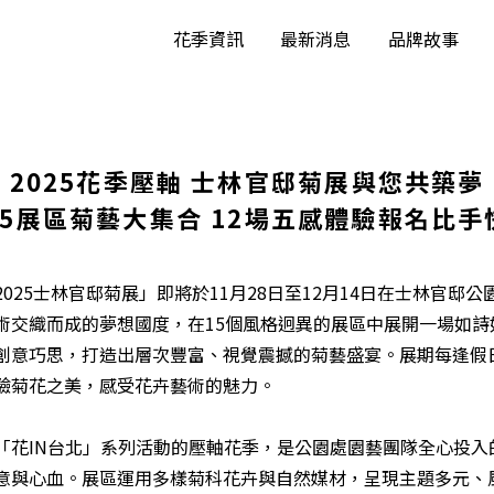
花季資訊
最新消息
品牌故事
2025花季壓軸 士林官邸菊展與您共築夢
15展區菊藝大集合 12場五感體驗報名比手
025士林官邸菊展」即將於11月28日至12月14日在士林官邸
術交織而成的夢想國度，在15個風格迥異的展區中展開一場如詩
創意巧思，打造出層次豐富、視覺震撼的菊藝盛宴。展期每逢假
體驗菊花之美，感受花卉藝術的魅力。
「花IN台北」系列活動的壓軸花季，是公園處園藝團隊全心投入
意與心血。展區運用多樣菊科花卉與自然媒材，呈現主題多元、