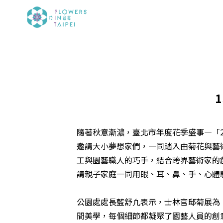
隨著秋意漸濃，臺北市年度花季盛事—「2
邀請大小夢想家們，一同踏入由菊花與藝
工與園藝職人的巧手，結合跨界藝術家的
請親子家庭一同用眼、耳、鼻、手、心
公園處處長藍舒凢表示，士林官邸菊展為
間美學，每個細節都凝聚了園藝人員的創