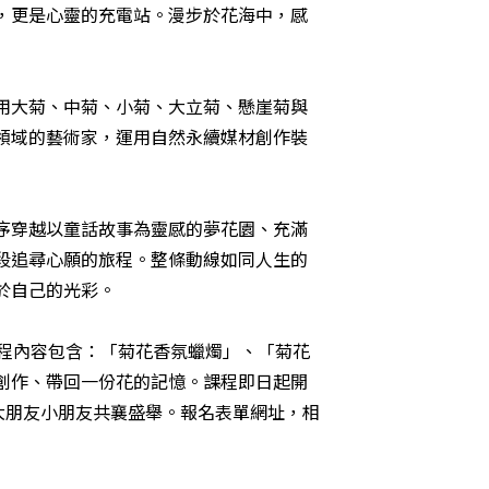
，更是心靈的充電站。漫步於花海中，感
用大菊、中菊、小菊、大立菊、懸崖菊與
領域的藝術家，運用自然永續媒材創作裝
序穿越以童話故事為靈感的夢花園、充滿
段追尋心願的旅程。整條動線如同人生的
於自己的光彩。
程內容包含：「菊花香氛蠟燭」、「菊花
創作、帶回一份花的記憶。課程即日起開
大朋友小朋友共襄盛舉。
報名表單網址
，相