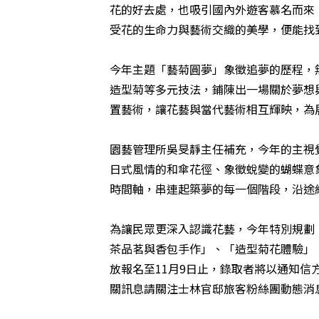
花的好去處，也吸引國內外遊客慕名而來
受花的生命力與藝術交織的美學，便能
今年主題「藝菊圓夢」象徵追夢的歷程，
造型菊等多元技法，鋪陳出一場關於夢想
置藝術，讓花藝與當代藝術相互輝映，為
園藝管理所吳旻靜主任補充，今年的主視
日式風情的和傘花徑、象徵蛻變的蝴蝶意
時間軸，串連起築夢的每一個階段，沿途
為讓民眾更深入認識花藝，今年特別規劃
茶品茗與香包手作」、「造型菊花體驗」
放報名至11月9日止，錄取者將以通知
關訊息請關注
士林官邸旅客粉絲團
動態消