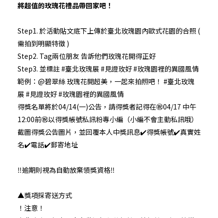
將超值的玫瑰花禮品帶回家吧！
Step1. 於活動貼文底下上傳於臺北玫瑰園內歐式花園的合照 (
需拍到明顯特徵 )
Step2. Tag兩位朋友 告訴他們玫瑰花開得正好
Step3. 並標註 #臺北玫瑰展 #見證玫好 #玫瑰園裡的異國風情
範例：@碧翠絲 玫瑰花開超美，一起來拍照吧！ #臺北玫瑰
展 #見證玫好 #玫瑰園裡的異國風情
得獎名單將於04/14(一)公告，請得獎者記得在㊗04/17 中午
12:00前㊗以得獎帳號私訊粉專小編（小編不會主動私訊哦）
截圖得獎公告圖片，並回覆本人中獎訊息✔️得獎帳號✔️真實姓
名✔️電話✔️郵寄地址
‼️逾期則視為自動放棄領獎資格‼️
▲獎項採寄送方式
！注意！