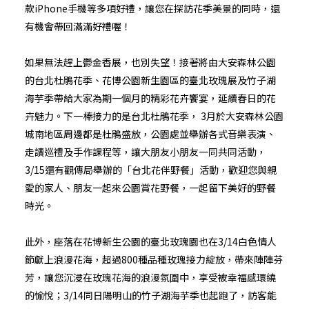
款iPhone手機等多項好禮，讓您在探訪花季美景的同時，還
有機會帶回滿滿好禮喔！
如果無法趕上鬱金香展，也別失望！接著將由大安森林公園
的台北杜鵑花季、花博公園新生園區的臺北玫瑰展及竹子湖
海芋季帶給大家為期一個月的精彩花卉饗宴，延續春日的花
卉魅力。下一棒接力的是台北杜鵑花季， 3月於大安森林公園
城南地區周邊都是杜鵑盛放，公園處並舉辦各式音樂表演、
走讀巡禮及手作課程等，讓大朋友小朋友一同共同活動，
3/15還有觀傳局舉辦的「台北花伴野餐」活動，歡迎您與親
愛的家人、朋友一起來公園賞花野餐，一起留下美好的野餐
時光。
此外，座落在花博新生公園的臺北玫瑰園也在3/14白色情人
節獻上浪漫花海，超過800種品種玫瑰接力綻放，帶來陣陣芬
芳，讓您沉浸在玫瑰花海的浪漫氛圍中，享受被幸福感環繞
的愉悅；3/14同日陽明山的竹子湖海芋季也起跑了，訪客能