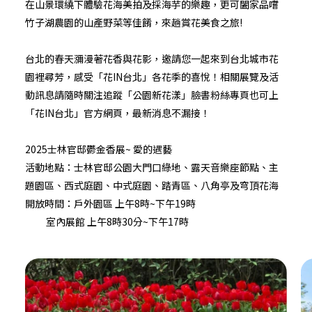
在山景環繞下體驗花海美拍及採海芋的樂趣，更可闔家品嚐
竹子湖農園的山產野菜等佳餚，來趟賞花美食之旅!
台北的春天瀰漫著花香與花影，邀請您一起來到台北城市花
園裡尋芳，感受「花IN台北」各花季的喜悅！相關展覽及活
動訊息請隨時關注追蹤
「公園新花漾」臉書粉絲專頁
也可上
「花IN台北」官方網頁
，最新消息不漏接！
2025士林官邸鬱金香展~ 愛的遇藝
活動地點：士林官邸公園大門口綠地、露天音樂座節點、主
題園區、西式庭園、中式庭園、踏青區、八角亭及穹頂花海
開放時間：戶外園區 上午8時~下午19時
室內展館 上午8時30分~下午17時