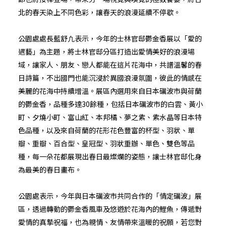
北的春天染上不同色彩，讓春天的浪漫延續不停歇。
公園處處長藍舒凢表示，今年的士林官邸鬱金香展以「愛的
遇藝」為主題，將士林官邸分區打造出愛情美好的浪漫場
域，讓家人、朋友、戀人都能在這片花海中，共譜溫馨的春
日詩篇，不出國門也能沉浸於異國浪漫氛圍，彼此的情感在
美麗的花海中持續增溫。展區內選用來自日本礪波市與荷蘭
的鬱金香，品種多達30餘種，包括日本礪波市的白雲、黃小
町、夕燒小町、富山紅、本邦橘、夢之紫、紫水晶等日本特
色品種，以及來自荷蘭的花形花色豐富的杯型、羽狀、單
瓣、重瓣、百合型、皇冠型、羽狀重辦、單色、雙色等品
種，每一朵花都展現出春日最燦爛的姿態，讓士林官邸化身
為最美的春日畫布。
公園處表示，今年與日本礪波市共同合作的「情定礪波」展
區，透過轉動的鬱金香風車及悠遊於花海內的鯉魚，傳遞對
愛情的真摯祝福，也為親情、友情帶來溫暖的祝願，若您對