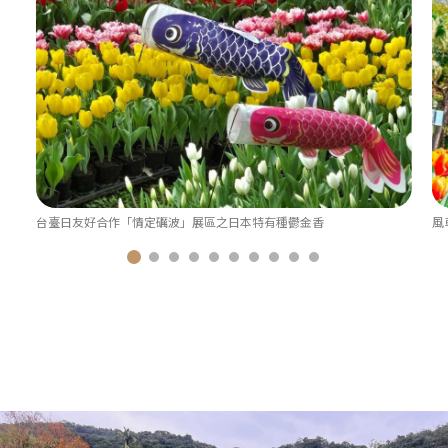
台臺日友好合作「情定礪波」展區之日本特有種鬱金香
風