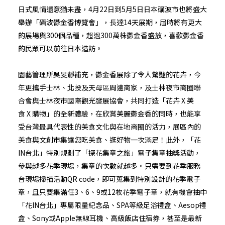
日式風情還意猶未盡，4月22日到5月5日日本礪波市也將盛大
舉辦「礪波鬱金香博覽會」，長達14天展期，屆時將有更大
的展場與300個品種，超過300萬株鬱金香盛放，喜歡鬱金香
的民眾可以前往日本造訪。
園藝管理所吳旻靜補充，鬱金香展除了令人驚豔的花卉，今
年更攜手士林、北投及天母區周邊商家，及士林夜市商圈聯
合會與士林夜市國際觀光發展協會，共同打造「花卉 X 美
食 X 購物」的全新體驗，在欣賞美麗鬱金香的同時，也能享
受台灣最具代表性的美食文化與在地商圈的活力，展區內的
美食與文創市集讓您吃美食、逛好物一次滿足！此外，「花
IN台北」特別規劃了「探花集章之旅」電子集章抽獎活動，
參與越多花季現場，集章的次數就越多。只需要到花季服務
台現場掃描活動QR code，即可蒐集到特別設計的花季電子
章，且只要集滿任3、6、9或12枚花季電子章，就有機會抽中
「花IN台北」專屬限量紀念品、SPA等級足浴禮盒、Aesop禮
盒、Sony或Apple無線耳機、高級飯店住宿券，甚至是最新