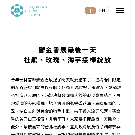
中
EN
鬱金香展最後一天
杜鵑、玫瑰、海芋接棒綻放
今年士林官邸鬱金香展過了明天就要結束了，這場春日限定
的花卉盛會自開展以來吸引超過30萬民眾前來賞花，透過精
心打造八大展區，巧妙地將各國情人節的浪漫意象結合，展
現愛情的多彩樣貌，場內浪漫的鬱金香花海、異國風情的展
區、結合文創與美食的特色市集，無不讓人流連忘返。鬱金
香的美已口耳相傳，非看不可，大家要把握最後一天機會！
此外，緊接而來的台北杜鵑季、臺北玫瑰展及竹子湖海芋季
節也將接棒登場，帶來另一場視覺與嗅覺的極致饗宴，將台