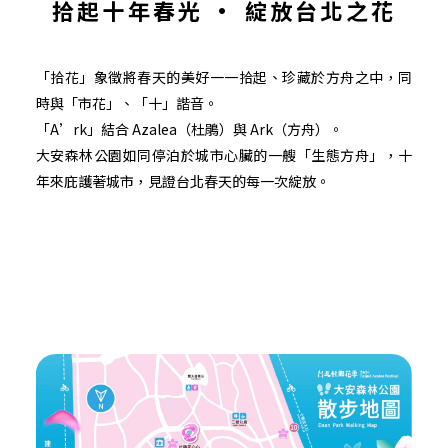
拾起十年春光 • 綻放台北之花
「拾花」象徵將春天的美好一一拾起、珍藏於方舟之中，同
時與「市花」、「十」諧音。
「A’rk」結合 Azalea（杜鵑）與 Ark（方舟）。
大安森林公園如同停泊於城市心臟的一艘「生態方舟」，十
年來庇護著城市，見證台北春天的每一次綻放。