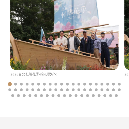
2026台北杜鵑花季-拾花號A'rk
2