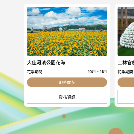
大佳河濱公園花海
士林官
花季期間
花季期間
10月 ~ 11月
賞花資訊