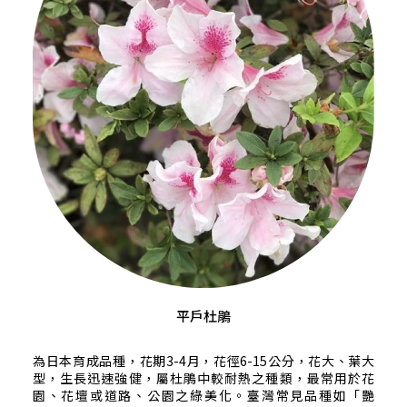
平戶杜鵑
為日本育成品種，花期3-4月，花徑6-15公分，花大、葉大
型，生長迅速強健，屬杜鵑中較耐熱之種類，最常用於花
園、花壇或道路、公園之綠美化。臺灣常見品種如「艷