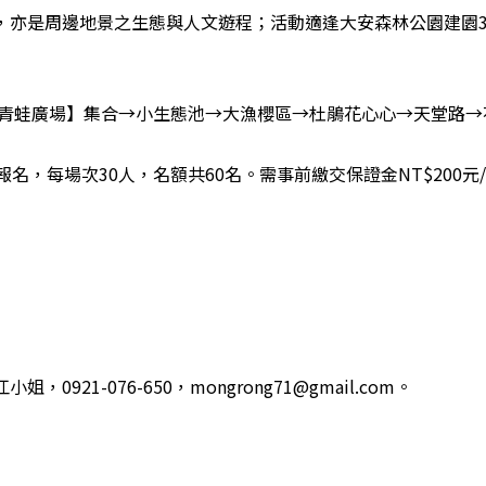
，亦是周邊地景之生態與人文遊程；活動適逢大安森林公園建園3
【青蛙廣場】集合→小生態池→大漁櫻區→杜鵑花心心→天堂路→
名，每場次30人，名額共60名。需事前繳交保證金NT$200
21-076-650，mongrong71@gmail.com。